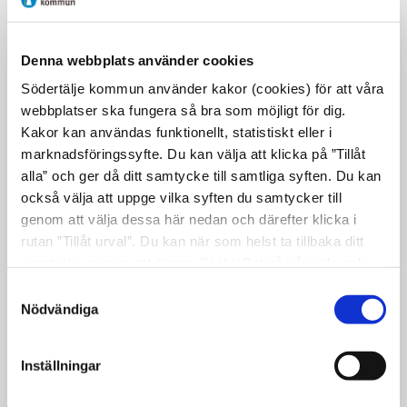
Denna webbplats använder cookies
Södertälje kommun använder kakor (cookies) för att våra
webbplatser ska fungera så bra som möjligt för dig.
Kakor kan användas funktionellt, statistiskt eller i
marknadsföringssyfte. Du kan välja att klicka på ”Tillåt
alla” och ger då ditt samtycke till samtliga syften. Du kan
också välja att uppge vilka syften du samtycker till
genom att välja dessa här nedan och därefter klicka i
rutan ”Tillåt urval”. Du kan när som helst ta tillbaka ditt
samtycke genom att öppna CookieBot på vår sida och
klicka på ”Ta tillbaka samtycke”. Genom att klicka på
Samtyckesval
"Visa detaljer" kan du läsa om hur kakorna används och
Nödvändiga
hur vi och våra leverantörer inhämtar och behandlar
Valinformationsskylt
personuppgifter.
Inställningar
Södertälje kommuns valfrämjande