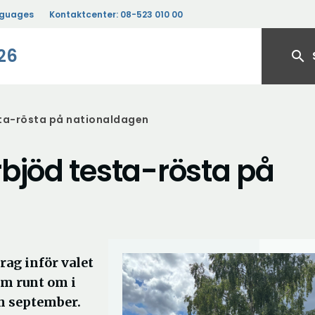
nguages
Kontaktcenter:
08-523 010 00
26
search
ta-rösta på nationaldagen
bjöd testa-rösta på
rag inför valet
em runt om i
ch september.