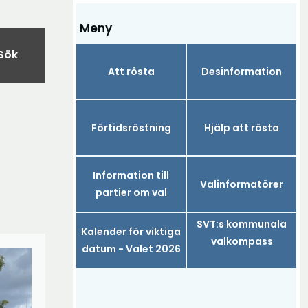
Meny
Sök
Att rösta
Desinformation
Förtidsröstning
Hjälp att rösta
Information till
Valinformatörer
partier om val
SVT:s kommunala
Kalender för viktiga
valkompass
datum - Valet 2026