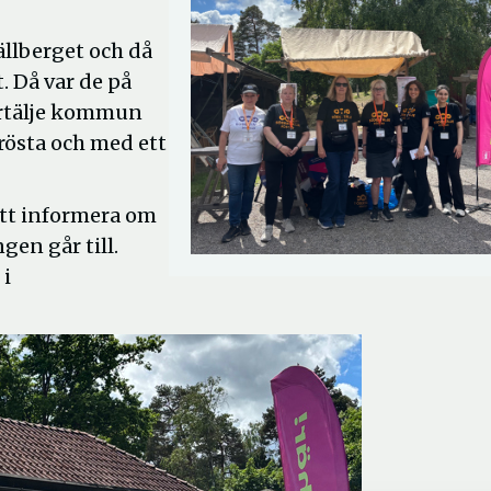
ällberget och då
. Då var de på
ertälje kommun
 rösta och med ett
att informera om
gen går till.
 i