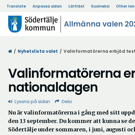
Translate
Anpassa sidan
Lättläst
Suomeksi
Other la
Allmänna valen 20
Start
/
Nyhetslista valet
/
Valinformatörerna erbjöd tes
Valinformatörerna er
nationaldagen
Lyssna på sidan
Dela
Nu är valinformatörerna i gång med sitt uppd
den 13 september. Du kommer att kunna se d
Södertälje under sommaren, i juni, augusti o