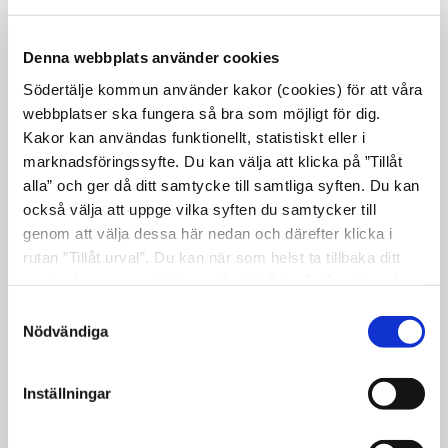
Denna webbplats använder cookies
Södertälje kommun använder kakor (cookies) för att våra
webbplatser ska fungera så bra som möjligt för dig.
Kakor kan användas funktionellt, statistiskt eller i
marknadsföringssyfte. Du kan välja att klicka på ”Tillåt
alla” och ger då ditt samtycke till samtliga syften. Du kan
också välja att uppge vilka syften du samtycker till
genom att välja dessa här nedan och därefter klicka i
rutan ”Tillåt urval”. Du kan när som helst ta tillbaka ditt
samtycke genom att öppna CookieBot på vår sida och
klicka på ”Ta tillbaka samtycke”. Genom att klicka på
Samtyckesval
"Visa detaljer" kan du läsa om hur kakorna används och
Nödvändiga
Evenemangsinformation
hur vi och våra leverantörer inhämtar och behandlar
personuppgifter.
Mötesplatsen Morkullan
Inställningar
torsdag 18 juni 2026
11:00 - 14:00