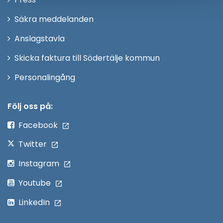
fönster
i
Säkra meddelanden
nytt
Anslagstavla
fönster
Skicka faktura till Södertälje kommun
Öppna
Personalingång
i
nytt
Följ oss på:
fönster
Facebook
Twitter
Instagram
Youtube
LinkedIn