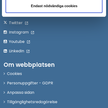
nytt
Följ oss på:
Endast nödvändiga cookies
fönster
Facebook
Twitter
Instagram
Youtube
LinkedIn
Om webbplatsen
Cookies
Personuppgifter - GDPR
Anpassa sidan
Tillgänglighetsredogörelse