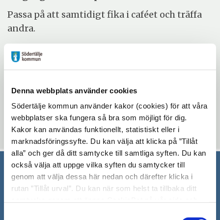
Passa på att samtidigt fika i caféet och träffa
andra.
Evenemangsinformation
Mötesplatsen Morkullan
Denna webbplats använder cookies
torsdag 3 september 2026 - torsdag 17 december
Södertälje kommun använder kakor (cookies) för att våra
2026
webbplatser ska fungera så bra som möjligt för dig.
12:00 - 15:00
Kakor kan användas funktionellt, statistiskt eller i
marknadsföringssyfte. Du kan välja att klicka på ”Tillåt
alla” och ger då ditt samtycke till samtliga syften. Du kan
också välja att uppge vilka syften du samtycker till
genom att välja dessa här nedan och därefter klicka i
Södertälje kommun
rutan ”Tillåt urval”. Du kan när som helst ta tillbaka ditt
samtycke genom att öppna CookieBot på vår sida och
151 89 Södertälje
klicka på ”Ta tillbaka samtycke”. Genom att klicka på
Besöksadress: Nyköpingsvägen 26
Samtyckesval