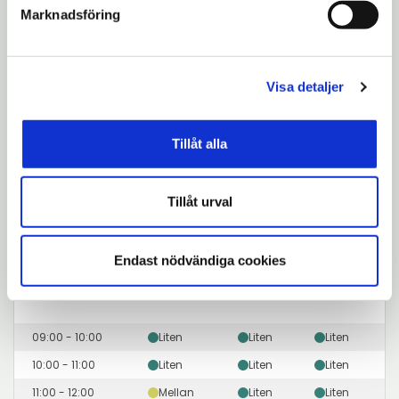
18:00 - 19:00
Liten
Liten
Liten
Marknadsföring
Visa detaljer
Tveta Återvinningscentral i
Södertälje
Tillåt alla
Just nu:
Stängt
Tillåt urval
Besökstatistik
Genomsnitt samma period föregående år
Endast nödvändiga cookies
Tider
Mån
Tis
Ons
T
09:00 - 10:00
Liten
Liten
Liten
10:00 - 11:00
Liten
Liten
Liten
11:00 - 12:00
Mellan
Liten
Liten