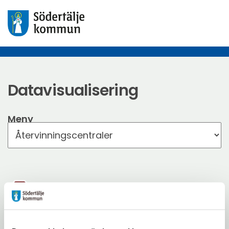
Datavisualisering
Meny
Returen Återvinningscentral i
Södertälje
Just nu:
Stängt