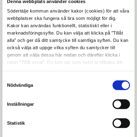
Denna webbplats använder cookies
Södertälje kommun använder kakor (cookies) för att våra
Besökstatistik
webbplatser ska fungera så bra som möjligt för dig.
Genomsnitt samma period föregående år
Kakor kan användas funktionellt, statistiskt eller i
marknadsföringssyfte. Du kan välja att klicka på ”Tillåt
Tider
Mån
Tis
Ons
T
alla” och ger då ditt samtycke till samtliga syften. Du kan
också välja att uppge vilka syften du samtycker till
09:00 - 10:00
Liten
Liten
Liten
genom att välja dessa här nedan och därefter klicka i
rutan ”Tillåt urval”. Du kan när som helst ta tillbaka ditt
10:00 - 11:00
Stor
Mellan
Mellan
samtycke genom att öppna CookieBot på vår sida och
11:00 - 12:00
Stor
Mellan
Mellan
klicka på ”Ta tillbaka samtycke”. Genom att klicka på
Samtyckesval
12:00 - 13:00
Mellan
Mellan
Mellan
"Visa detaljer" kan du läsa om hur kakorna används och
Nödvändiga
hur vi och våra leverantörer inhämtar och behandlar
13:00 - 14:00
Mellan
Mellan
Mellan
personuppgifter.
14:00 - 15:00
Mellan
Mellan
Mellan
Inställningar
15:00 - 16:00
Mellan
Mellan
Mellan
16:00 - 17:00
Mellan
Mellan
Mellan
Statistik
17:00 - 18:00
Mellan
Mellan
Mellan