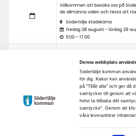
Välkommen att besöka oss på Söder
de allmänna valen och testa att rösta
Södertälje stadskärna
fredag 28 augusti - lördag 29 au
11:00 - 17:00
Valdagen
Vallokalerna håller öppet mellan kl
Denna webbplats använde
Södertälje kommun använde
söndag 13 september 2026
för dig. Kakor kan användas
08:00 - 20:00
på ”Tillåt alla” och ger då
samtycker till genom att vä
Uppdaterad: 2026-04-20
helst ta tillbaka ditt samt
Blev du hjälpt av informationen på den här sidan?
samtycke”. Genom att klic
våra leverantörer inhämtar
thumb_up
thumb_down
Ja
Nej
Samtyckesval