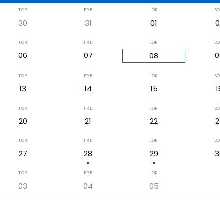
TOR
FRE
LÖR
S
30
31
01
0
TOR
FRE
LÖR
S
06
07
0
08
TOR
FRE
LÖR
S
13
14
15
1
TOR
FRE
LÖR
S
20
21
22
2
TOR
FRE
LÖR
S
27
28
29
3
TOR
FRE
LÖR
03
04
05