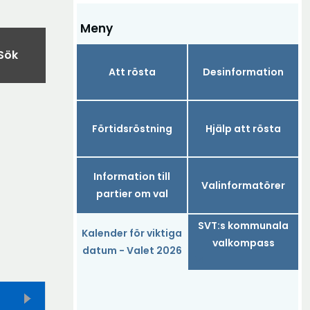
Meny
Sök
Att rösta
Desinformation
Förtidsröstning
Hjälp att rösta
Information till
Valinformatörer
partier om val
SVT:s kommunala
Kalender för viktiga
valkompass
(Aktuell)
datum - Valet 2026