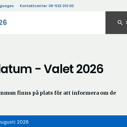
nguages
Kontaktcenter:
08-523 010 00
26
search
 datum - Valet 2026
ommun finns på plats för att informera om de
augusti 2026