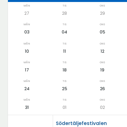
MÅN
TIS
ONS
27
28
29
MÅN
TIS
ONS
03
04
05
MÅN
TIS
ONS
10
11
12
MÅN
TIS
ONS
17
18
19
MÅN
TIS
ONS
24
25
26
MÅN
TIS
ONS
31
01
02
Södertäljefestivalen