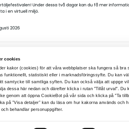
täljefestivalen! Under dessa två dagar kan du få mer informat
 i en virtuell miljö.
gusti 2026
ockan 08.00 och 20.00.
r cookies
r kakor (cookies) för att våra webbplatser ska fungera så bra 
 funktionellt, statistiskt eller i marknadsföringssyfte. Du kan väl
 ditt samtycke till samtliga syften. Du kan också välja att uppge vi
lja dessa här nedan och därefter klicka i rutan ”Tillåt urval”. Du
ycke genom att öppna CookieBot på vår sida och klicka på ”Ta till
ka på "Visa detaljer" kan du läsa om hur kakorna används och h
 och behandlar personuppgifter.