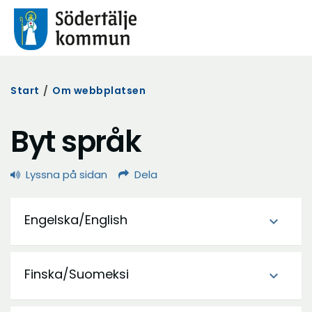
Start
/
Om webbplatsen
Byt språk
Lyssna på sidan
Dela
Engelska/English
expand_more
Finska/Suomeksi
expand_more