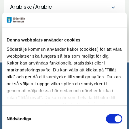
Arabiska/Arabic
expand_more
Uppdaterad: 2021-02-08
Blev du hjälpt av informationen på den här sidan?
Denna webbplats använder cookies
thumb_up
thumb_down
Ja
Nej
Södertälje kommun använder kakor (cookies) för att våra
webbplatser ska fungera så bra som möjligt för dig.
Kakor kan användas funktionellt, statistiskt eller i
marknadsföringssyfte. Du kan välja att klicka på ”Tillåt
alla” och ger då ditt samtycke till samtliga syften. Du kan
Södertälje kommun
också välja att uppge vilka syften du samtycker till
genom att välja dessa här nedan och därefter klicka i
151 89 Södertälje
rutan ”Tillåt urval”. Du kan när som helst ta tillbaka ditt
Besöksadress: Nyköpingsvägen 26
samtycke genom att öppna CookieBot på vår sida och
Tfn: 08–523 010 00
klicka på ”Ta tillbaka samtycke”. Genom att klicka på
Samtyckesval
kontaktcenter@sodertalje.se
"Visa detaljer" kan du läsa om hur kakorna används och
Nödvändiga
Org.nr. 212000–0159
hur vi och våra leverantörer inhämtar och behandlar
Remisser, beslut och meddelande/info till