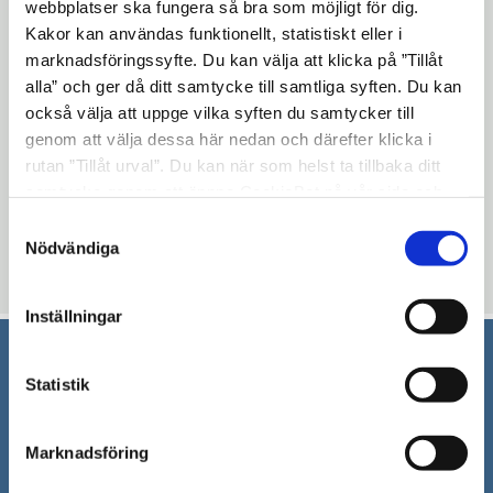
webbplatser ska fungera så bra som möjligt för dig.
Kakor för tekniska ändamål
expand_more
Kakor kan användas funktionellt, statistiskt eller i
marknadsföringssyfte. Du kan välja att klicka på ”Tillåt
alla” och ger då ditt samtycke till samtliga syften. Du kan
Södertäljeappen
expand_more
också välja att uppge vilka syften du samtycker till
genom att välja dessa här nedan och därefter klicka i
rutan ”Tillåt urval”. Du kan när som helst ta tillbaka ditt
Uppdaterad: 2022-08-11
samtycke genom att öppna CookieBot på vår sida och
klicka på ”Ta tillbaka samtycke”. Genom att klicka på
Blev du hjälpt av informationen på den här sidan?
Samtyckesval
"Visa detaljer" kan du läsa om hur kakorna används och
Nödvändiga
thumb_up
thumb_down
Ja
Nej
hur vi och våra leverantörer inhämtar och behandlar
personuppgifter.
Inställningar
Statistik
Södertälje kommun
151 89 Södertälje
Marknadsföring
Besöksadress: Nyköpingsvägen 26
Tfn: 08–523 010 00