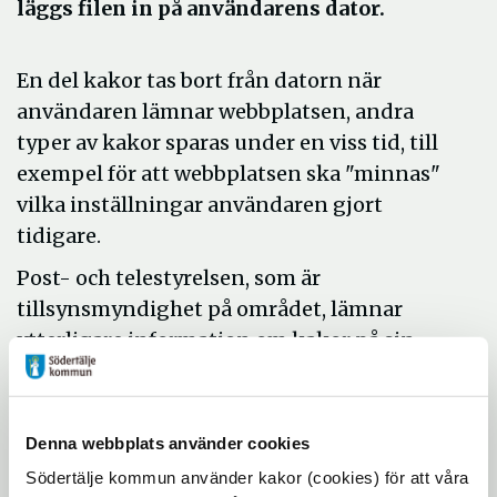
läggs filen in på användarens dator.
En del kakor tas bort från datorn när
användaren lämnar webbplatsen, andra
typer av kakor sparas under en viss tid, till
exempel för att webbplatsen ska "minnas"
vilka inställningar användaren gjort
tidigare.
Post- och telestyrelsen, som är
tillsynsmyndighet på området, lämnar
ytterligare information om kakor på sin
webbplats.
Frågor och svar om kakor (cookies) för dig
som använder internet, PTS.
Denna webbplats använder cookies
Södertälje kommun använder kakor (cookies) för att våra