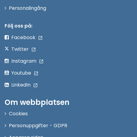
Öppna
Personalingång
i
nytt
Följ oss på:
fönster
Facebook
Twitter
Instagram
Youtube
LinkedIn
Om webbplatsen
Cookies
Personuppgifter - GDPR