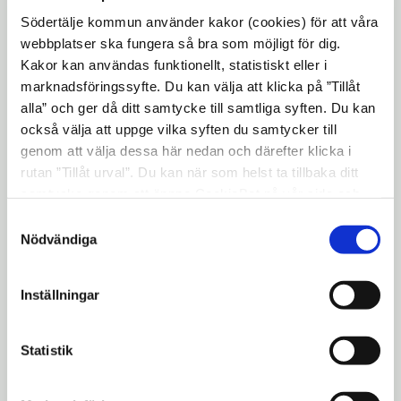
Södertälje kommun använder kakor (cookies) för att våra
Att vara ledsagare
webbplatser ska fungera så bra som möjligt för dig.
Kakor kan användas funktionellt, statistiskt eller i
Att vara avlösare
marknadsföringssyfte. Du kan välja att klicka på ”Tillåt
alla” och ger då ditt samtycke till samtliga syften. Du kan
också välja att uppge vilka syften du samtycker till
Stöd vid funktionsnedsättning
genom att välja dessa här nedan och därefter klicka i
rutan ”Tillåt urval”. Du kan när som helst ta tillbaka ditt
samtycke genom att öppna CookieBot på vår sida och
Akut hjälp och rådgivning
klicka på ”Ta tillbaka samtycke”. Genom att klicka på
Samtyckesval
"Visa detaljer" kan du läsa om hur kakorna används och
Nödvändiga
hur vi och våra leverantörer inhämtar och behandlar
Mest använda e-tjänster
personuppgifter.
devices
Inställningar
Ö
Statistik
Medborgarsidan Ekonomiskt bistånd
p
p