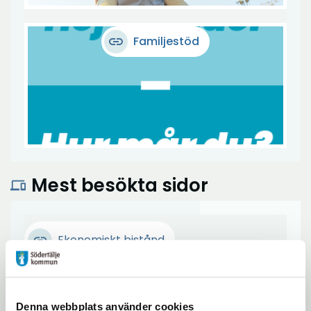
link
Familjestöd
Mest besökta sidor
devices
Ekonomiskt bistånd
Äldreomsorg
Denna webbplats använder cookies