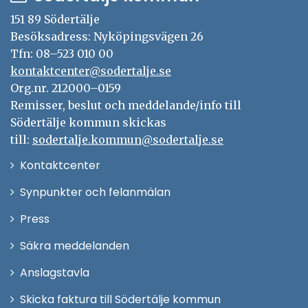
f
s
t
r
ö
151 89 Södertälje
t
t
n
Besöksadress: Nyköpingsvägen 26
e
f
s
Tfn: 08–523 010 00
r
ö
t
kontaktcenter@sodertalje.se
n
e
Org.nr. 212000–0159
s
r
Remisser, beslut och meddelande/info till
t
Södertälje kommun skickas
e
till:
sodertalje.kommun@sodertalje.se
r
Öppna
Kontaktcenter
i
Synpunkter och felanmälan
nytt
Öppna
Press
fönster
i
Säkra meddelanden
nytt
Anslagstavla
fönster
Skicka faktura till Södertälje kommun