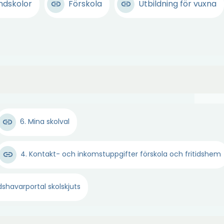
undskolor
Förskola
Utbildning för vuxna
Ö
6. Mina skolval
p
p
4. Kontakt- och inkomstuppgifter förskola och fritidshem
n
a
i
Ö
shavarportal skolskjuts
n
p
y
p
i
t
n