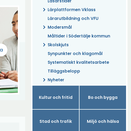
Läsårstider
chevron_right
Lärplattformen Vklass
Lärarutbildning och VFU
chevron_right
Modersmål
Måltider i Södertälje kommun
chevron_right
Skolskjuts
na
Synpunkter och klagomål
Systematiskt kvalitetsarbete
Tilläggsbelopp
chevron_right
Nyheter
Kultur och fritid
Bo och bygga
Stad och trafik
Miljö och hälsa