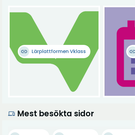
link
Lärplattformen Vklass
lin
Mest besökta sidor
devices