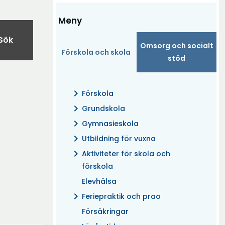
Meny
Sök
Omsorg och socialt
Förskola och skola
(Aktuell)
stöd
chevron_right
Förskola
chevron_right
Grundskola
chevron_right
Gymnasieskola
chevron_right
Utbildning för vuxna
chevron_right
Aktiviteter för skola och
förskola
Elevhälsa
chevron_right
Feriepraktik och prao
Försäkringar