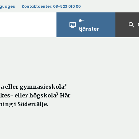
nguages
Kontaktcenter:
08-523 010 00
e-
display_settings
search
tjänster
la eller gymnasieskola?
rkes- eller högskola? Här
ning i Södertälje.