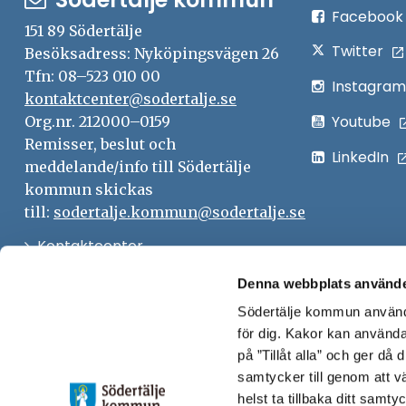
Facebook
151 89 Södertälje
Twitter
Besöksadress: Nyköpingsvägen 26
Tfn: 08–523 010 00
Instagram
kontaktcenter@sodertalje.se
Youtube
Org.nr. 212000–0159
Remisser, beslut och
LinkedIn
meddelande/info till Södertälje
kommun skickas
till:
sodertalje.kommun@sodertalje.se
Öppna
Kontaktcenter
i
Synpunkter och felanmälan
Denna webbplats använde
nytt
Södertälje kommun använde
Öppna
Press
fönster
för dig. Kakor kan användas
i
Säkra meddelanden
på ”Tillåt alla” och ger då
nytt
samtycker till genom att vä
Anslagstavla
fönster
helst ta tillbaka ditt samt