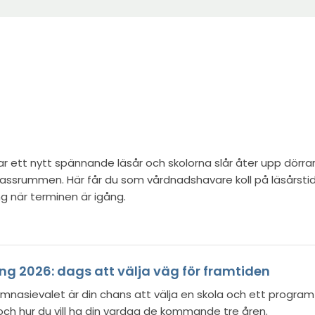
t
a
f
i
t
ö
n
t
n
y
f
s
t
t
t
e
f
s
r
ö
t
n
r ett nytt spännande läsår och skolorna slår åter upp dörra
s
l klassrummen. Här får du som vårdnadshavare koll på läsårsti
r
t
ng när terminen är igång.
e
r
 2026: dags att välja väg för framtiden
ymnasievalet är din chans att välja en skola och ett progra
 och hur du vill ha din vardag de kommande tre åren.