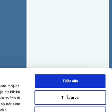
Tillåt alla
som möjligt
ja att klicka
Tillåt urval
lka syften du
 kan när som
baka