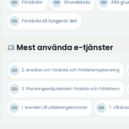
Förskolor
Grundskola
Alla gr
Förskola så fungerar det
Mest använda e-tjänster
devices
Ö
2. Ansökan om förskola och fritidshemsplacering
p
p
Ö
3. Placeringserbjudanden förskola och fritidshem
n
p
a
p
i
Ö
1. Ärenden till utbildningskontoret
7. Vårdnad
n
n
p
a
y
p
i
t
n