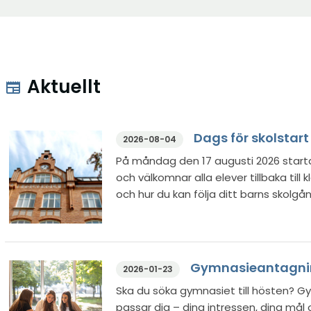
n
t
a
y
f
i
t
ö
n
t
n
y
f
s
Aktuellt
t
newspaper
ö
t
t
n
e
f
s
r
ö
Dags för skolstart
2026-08-04
t
n
e
På måndag den 17 augusti 2026 starta
s
och välkomnar alla elever tillbaka til
r
t
och hur du kan följa ditt barns skolgå
e
r
Gymnasieantagning
2026-01-23
Ska du söka gymnasiet till hösten? G
passar dig – dina intressen, dina mål