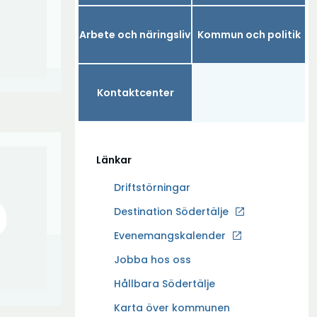
Arbete och näringsliv
Kommun och politik
Kontaktcenter
Länkar
Driftstörningar
Ö
Destination Södertälje
Ö
p
p
Evenemangskalender
p
p
Ö
Jobba hos oss
n
n
p
a
Hållbara Södertälje
a
p
i
Karta över kommunen
n