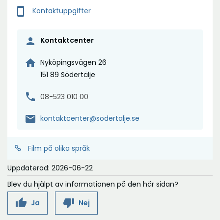
smartphone
Kontaktuppgifter
person
Kontaktcenter
home
Nyköpingsvägen 26
151 89 Södertälje
phone
08-523 010 00
mail
kontaktcenter@sodertalje.se
Film på olika språk
Uppdaterad: 2026-06-22
Blev du hjälpt av informationen på den här sidan?
thumb_up
thumb_down
Ja
Nej