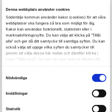
borgerlig vigsel är ett alternativ utan religiösa
inslag. För religiös vigsel kontaktar ni ert
Denna webbplats använder cookies
trossamfund. Ta del a...
Södertälje kommun använder kakor (cookies) för att våra
webbplatser ska fungera så bra som möjligt för dig.
Kakor kan användas funktionellt, statistiskt eller i
marknadsföringssyfte. Du kan välja att klicka på ”Tillåt
alla” och ger då ditt samtycke till samtliga syften. Du kan
också välja att uppge vilka syften du samtycker till
genom att välja dessa här nedan och därefter klicka i
rutan ”Tillåt urval”. Du kan när som helst ta tillbaka ditt
samtycke genom att öppna CookieBot på vår sida och
klicka på ”Ta tillbaka samtycke”. Genom att klicka på
Samtyckesval
"Visa detaljer" kan du läsa om hur kakorna används och
Nödvändiga
hur vi och våra leverantörer inhämtar och behandlar
personuppgifter.
Inställningar
Färdtjänst och riksfärdtjänst
Statistik
Om du har en funktionsnedsättning och mycket