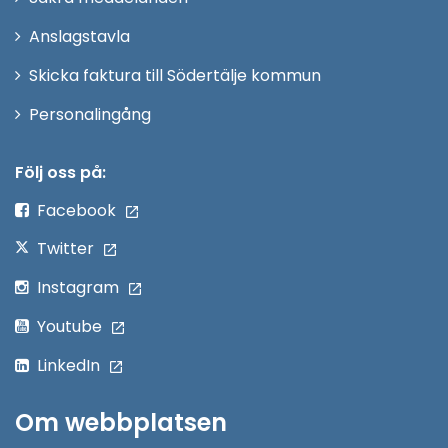
nytt
Anslagstavla
fönster
Skicka faktura till Södertälje kommun
Öppna
Personalingång
i
nytt
Följ oss på:
fönster
Facebook
Twitter
Instagram
Youtube
LinkedIn
Om webbplatsen