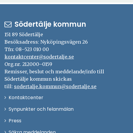
Södertälje kommun
151 89 Södertälje
Besöksadress: Nyköpingsvägen 26
Tfn: 08–523 010 00
kontaktcenter@sodertalje.se
Org.nr. 212000–0159
Remisser, beslut och meddelande/info till
Södertälje kommun skickas
till:
sodertalje.kommun@sodertalje.se
Öppna
Kontaktcenter
i
Synpunkter och felanmälan
nytt
Öppna
Press
fönster
i
Säkra meddelanden