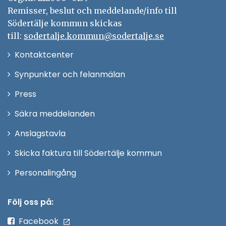
Remisser, beslut och meddelande/info till
Södertälje kommun skickas
till:
sodertalje.kommun@sodertalje.se
Öppna
Kontaktcenter
i
Synpunkter och felanmälan
nytt
Öppna
Press
fönster
i
Säkra meddelanden
nytt
Anslagstavla
fönster
Skicka faktura till Södertälje kommun
Öppna
Personalingång
i
nytt
Följ oss på:
fönster
Facebook