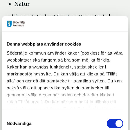
Natur
…så finns det något för dig att upptäcka!
Souvenirer och presenter
Hos oss kan du köpa produkter med
Denna webbplats använder cookies
Södertäljes logga – perfekta som:
Södertälje kommun använder kakor (cookies) för att våra
webbplatser ska fungera så bra som möjligt för dig.
Gåvor
Kakor kan användas funktionellt, statistiskt eller i
Födelsedagspresenter
marknadsföringssyfte. Du kan välja att klicka på ”Tillåt
alla” och ger då ditt samtycke till samtliga syften. Du kan
En fin liten belöning till dig själv
också välja att uppge vilka syften du samtycker till
genom att välja dessa här nedan och därefter klicka i
Läs mer om våra produkter här.
expand_more
rutan ”Tillåt urval”. Du kan när som helst ta tillbaka ditt
samtycke genom att öppna CookieBot på vår sida och
klicka på ”Ta tillbaka samtycke”. Genom att klicka på
Auktoriserad
Samtyckesval
"Visa detaljer" kan du läsa om hur kakorna används och
Nödvändiga
hur vi och våra leverantörer inhämtar och behandlar