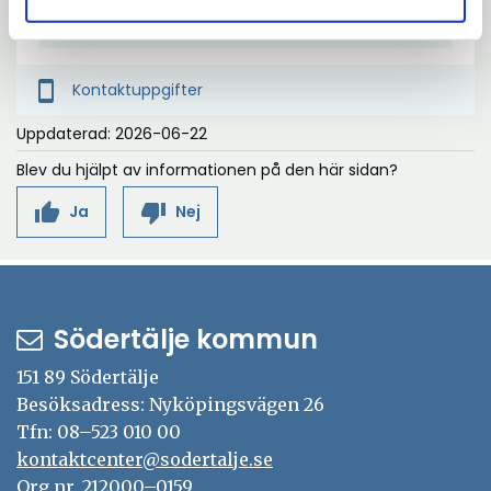
(4,14 MB)
Turistkartan
p
n
a
smartphone
Kontaktuppgifter
i
Uppdaterad: 2026-06-22
n
y
Blev du hjälpt av informationen på den här sidan?
t
thumb_up
thumb_down
Ja
Nej
t
f
ö
n
s
Södertälje kommun
t
151 89 Södertälje
e
Besöksadress: Nyköpingsvägen 26
r
Tfn: 08–523 010 00
kontaktcenter@sodertalje.se
Org.nr. 212000–0159