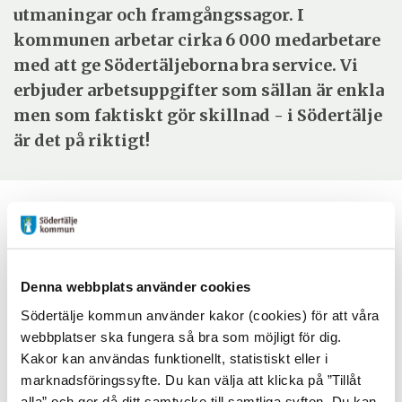
utmaningar och framgångssagor. I
kommunen arbetar cirka 6 000 medarbetare
med att ge Södertäljeborna bra service. Vi
erbjuder arbetsuppgifter som sällan är enkla
men som faktiskt gör skillnad - i Södertälje
är det på riktigt!
Nyheter
newspaper
Denna webbplats använder cookies
Södertälje kommun använder kakor (cookies) för att våra
Vi söker ungdomar och
webbplatser ska fungera så bra som möjligt för dig.
2026-02-
06
arbetsplatser!
Kakor kan användas funktionellt, statistiskt eller i
marknadsföringssyfte. Du kan välja att klicka på ”Tillåt
Vill du feriepraktisera i sommar och är född 2008, 2009
alla” och ger då ditt samtycke till samtliga syften. Du kan