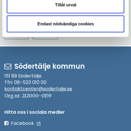
Tillåt urval
Uppdaterad: 2026-06-02
Blev du hjälpt av informationen på den här sidan?
Endast nödvändiga cookies
thumb_up
thumb_down
Ja
Nej
Södertälje kommun
151 89 Södertälje
Tfn: 08–523 010 00
kontaktcenter@sodertalje.se
Öppna
i
Org.nr. 212000–0159
nytt
fönster
Hitta oss i sociala medier
Öppna
Facebook
i