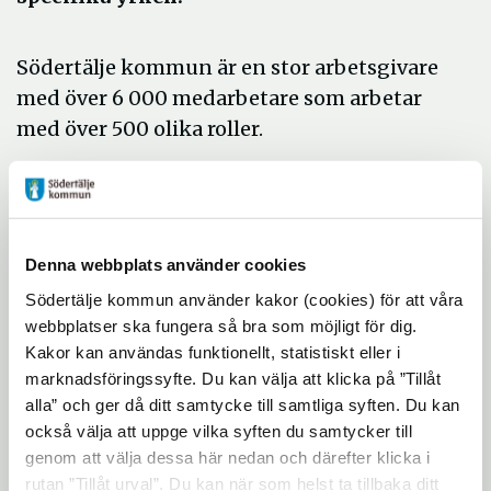
Södertälje kommun är en stor arbetsgivare
med över 6 000 medarbetare som arbetar
med över 500 olika roller.
Vill du veta mer om hur det är att arbeta
som:
-
chef inom omsorgskontoret
-
fältare
Denna webbplats använder cookies
-
förskollärare
Södertälje kommun använder kakor (cookies) för att våra
-
grundskollärare
webbplatser ska fungera så bra som möjligt för dig.
-
gruppledare inom socialkontoret
Kakor kan användas funktionellt, statistiskt eller i
marknadsföringssyfte. Du kan välja att klicka på ”Tillåt
-
miljöinspektör
alla” och ger då ditt samtycke till samtliga syften. Du kan
-
rehabiliteringsassistent
också välja att uppge vilka syften du samtycker till
-
socialsekreterare för barn och ungdom
genom att välja dessa här nedan och därefter klicka i
-
undersköterska
rutan ”Tillåt urval”. Du kan när som helst ta tillbaka ditt