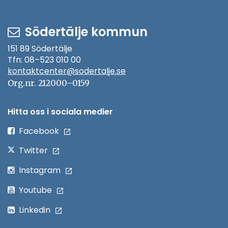
Södertälje kommun
151 89 Södertälje
Tfn: 08–523 010 00
kontaktcenter@sodertalje.se
Öppna
i
Org.nr. 212000–0159
nytt
fönster
Hitta oss i sociala medier
Öppna
Facebook
i
Öppna
Twitter
nytt
i
Öppna
Instagram
fönster
nytt
i
Öppna
Youtube
fönster
nytt
i
Öppna
Linkedin
fönster
nytt
i