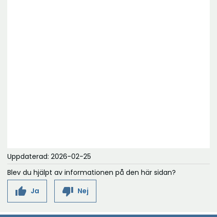
Uppdaterad: 2026-02-25
Blev du hjälpt av informationen på den här sidan?
thumb_up
thumb_down
Ja
Nej