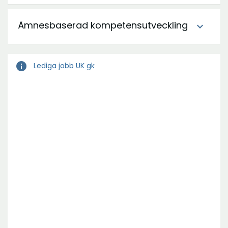
Ämnesbaserad kompetensutveckling
expand_more
info
Lediga jobb UK gk