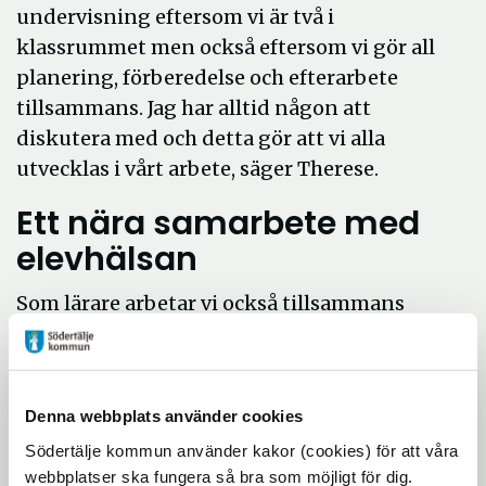
undervisning eftersom vi är två i
klassrummet men också eftersom vi gör all
planering, förberedelse och efterarbete
tillsammans. Jag har alltid någon att
diskutera med och detta gör att vi alla
utvecklas i vårt arbete, säger Therese.
Ett nära samarbete med
elevhälsan
Som lärare arbetar vi också tillsammans
med elevhälsan (skolkurator, skolsköterska,
specialpedagog/speciallärare, mentor) och
med ledningen för att ge eleverna bästa
Denna webbplats använder cookies
förutsättningar och stöd. Vi blir ett bra team
Södertälje kommun använder kakor (cookies) för att våra
med eleven i fokus.
webbplatser ska fungera så bra som möjligt för dig.