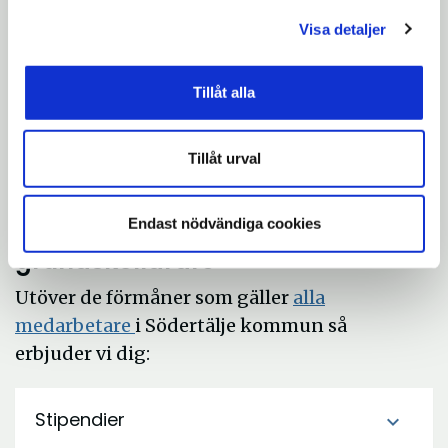
lärarlegitimation.
Visa detaljer
Vara professionell i din yrkesroll.
Ta ansvar.
Tillåt alla
Vara engagerad och motiverad.
Bidra i arbetet med ständiga
Tillåt urval
förbättringar.
Endast nödvändiga cookies
Förmåner för dig som
grundskollärare
Utöver de förmåner som gäller
alla
medarbetare
i Södertälje kommun så
erbjuder vi dig:
Stipendier
expand_more