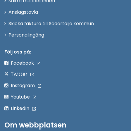
Säkra meddelanden
nytt
Anslagstavla
fönster
Skicka faktura till Södertälje kommun
Öppna
Personalingång
i
nytt
Följ oss på:
fönster
Facebook
Twitter
Instagram
Youtube
LinkedIn
Om webbplatsen