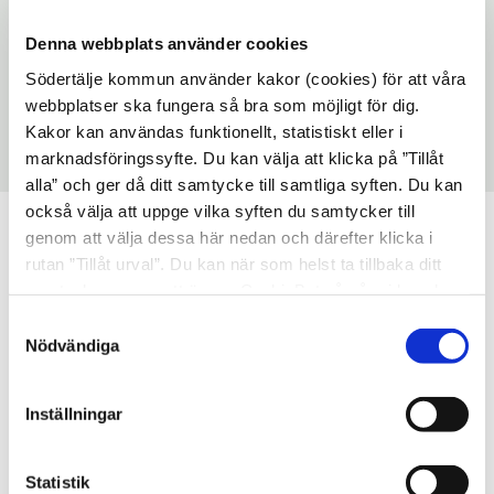
f
Ö
gatubelysningsstolpe
t
a
t
ö
p
Denna webbplats använder cookies
e
i
t
n
p
r
n
f
Ö
Södertälje kommun använder kakor (cookies) för att våra
Utloggning från parkeringsautomat
s
n
y
ö
p
webbplatser ska fungera så bra som möjligt för dig.
t
a
t
n
p
Kakor kan användas funktionellt, statistiskt eller i
e
i
t
s
marknadsföringssyfte. Du kan välja att klicka på ”Tillåt
n
r
n
alla” och ger då ditt samtycke till samtliga syften. Du kan
f
t
a
y
också välja att uppge vilka syften du samtycker till
ö
e
i
t
genom att välja dessa här nedan och därefter klicka i
n
r
n
t
rutan ”Tillåt urval”. Du kan när som helst ta tillbaka ditt
s
y
f
samtycke genom att öppna CookieBot på vår sida och
Aktuellt
t
t
newspaper
ö
klicka på ”Ta tillbaka samtycke”. Genom att klicka på
e
Samtyckesval
t
n
"Visa detaljer" kan du läsa om hur kakorna används och
Nödvändiga
r
f
hur vi och våra leverantörer inhämtar och behandlar
s
ö
Ny gång- och cykelbana på
2026-
personuppgifter.
t
07-16
Ragnhildsborgsvägen
n
Inställningar
e
s
Med start vecka 35 kommer bygget av en ny gång-
r
t
och cykelbana påbörjas på Ragnhildsborgsvägen i
Statistik
e