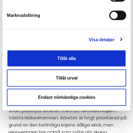
stadsdelen Brunnsäng. Det gäller sträckan från
r
Birkavägen till Joelsvägen.
Marknadsföring
Arbete med omvandlingen av
2026-07-
01
Nygatan
Visa detaljer
Under de kommande veckorna utförs arbeten på
Nygatan som kan påverka framkomligheten. Enligt
Tillåt alla
plan ska dubbelriktning av Nygatan införas den 3
augusti 2026.
Tillåt urval
Västra Mälarehamnen rustas
2026-06-
Endast nödvändiga cookies
25
upp
Snart påbörjas arbetet med att renovera kajen i
Västra Mälarehamnen. Arbetet är högt prioriterad på
grund av den befintliga kajens dåliga skick, men
renoveringen har också som syfte att skapa