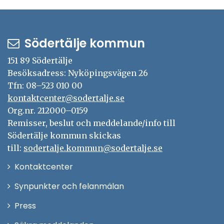
Södertälje kommun
151 89 Södertälje
Besöksadress: Nyköpingsvägen 26
Tfn: 08–523 010 00
kontaktcenter@sodertalje.se
Org.nr. 212000–0159
Remisser, beslut och meddelande/info till
Södertälje kommun skickas
till:
sodertalje.kommun@sodertalje.se
Öppna
Kontaktcenter
i
Synpunkter och felanmälan
nytt
Öppna
Press
fönster
i