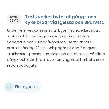
Trafikverket byter ut gång- och
2026-
06-10
cykelbroar vid Igelsta och Skärvsta
Under fem veckor i sommar byter Trafikverket spår,
växlar och broar längs järnvägsspåren mellan
Södertälje och Tumba/Rönninge. Detta arbete
startar söndag 28 juni och pågår till den 2 augusti.
Trafikverket passar samtidigt på att byta ut två slitna
gång- och cykelbroar över järnvägen, ett arbete som
redan påbörjats.
link
Fler nyheter