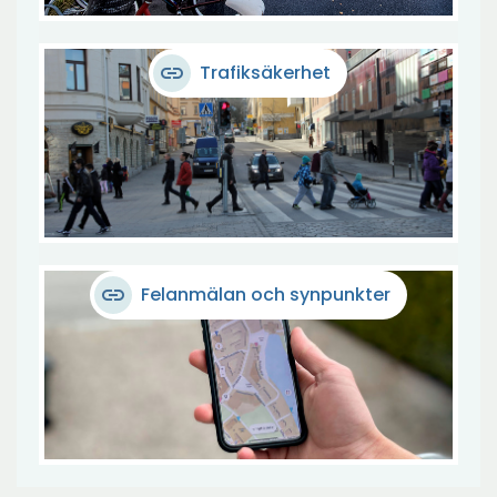
link
Trafiksäkerhet
link
Felanmälan och synpunkter