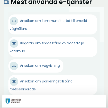
Mest använda e-tjänster
devices
Ansökan om kommunalt stöd till enskild
Ö
väghållare
p
p
Begäran om skadestånd av Södertälje
n
Ö
kommun
a
p
i
p
n
Ö
Ansökan om vägvisning
n
y
p
a
t
p
i
Ansökan om parkeringstillstånd
t
n
n
f
Ö
a
rörelsehindrade
y
ö
p
i
t
n
p
n
Ansökan om tillstånd för flyttning av
t
s
n
y