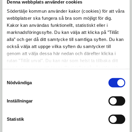
Denna webbplats använder cookies
timmar måste du logga in med
Södertälje kommun använder kakor (cookies) för att våra
app på mobilen, för att inte riskera
webbplatser ska fungera så bra som möjligt för dig.
Kakor kan användas funktionellt, statistiskt eller i
parkeringsböter.
marknadsföringssyfte. Du kan välja att klicka på ”Tillåt
alla” och ger då ditt samtycke till samtliga syften. Du kan
också välja att uppge vilka syften du samtycker till
genom att välja dessa här nedan och därefter klicka i
rutan ”Tillåt urval”. Du kan när som helst ta tillbaka ditt
samtycke genom att öppna CookieBot på vår sida och
klicka på ”Ta tillbaka samtycke”. Genom att klicka på
Samtyckesval
"Visa detaljer" kan du läsa om hur kakorna används och
Nödvändiga
hur vi och våra leverantörer inhämtar och behandlar
personuppgifter.
Inställningar
Du kan hitta parkeringar och taxor i kartan
här, eller nedan i webbkartan, under
Statistik
menyfliken "Betalzoner". (
Direktlänk till
karta - klicka på Stad och Trafik, skrolla ned