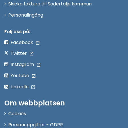
Skicka faktura till Södertälje kommun
Öppna
Personalingång
i
nytt
Följ oss på:
fönster
Facebook
Twitter
Instagram
Youtube
LinkedIn
Om webbplatsen
Cookies
Personuppgifter - GDPR