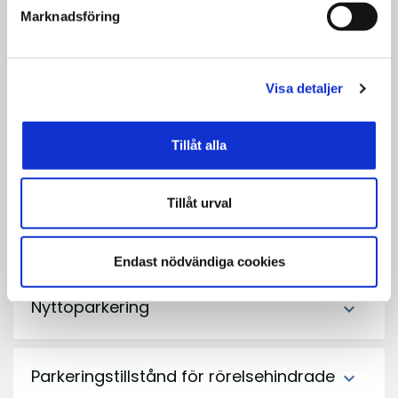
till Parkering och aktivera
Marknadsföring
Öppna
"Betalparkeringszoner).
i
nytt
Visa detaljer
Parkeringsavgifter och betalsätt
expand_more
fönster
Tillåt alla
Betalzoner
expand_more
Tillåt urval
Felparkering
expand_more
Endast nödvändiga cookies
Nyttoparkering
expand_more
Parkeringstillstånd för rörelsehindrade
expand_more