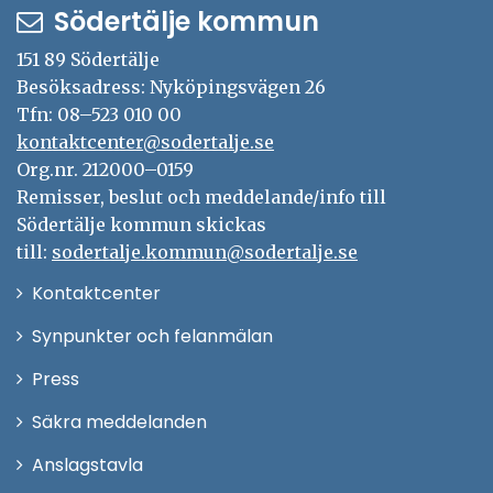
Södertälje kommun
151 89 Södertälje
Besöksadress: Nyköpingsvägen 26
Tfn: 08–523 010 00
kontaktcenter@sodertalje.se
Org.nr. 212000–0159
Remisser, beslut och meddelande/info till
Södertälje kommun skickas
till:
sodertalje.kommun@sodertalje.se
Öppna
Kontaktcenter
i
Synpunkter och felanmälan
nytt
Öppna
Press
fönster
i
Säkra meddelanden
nytt
Anslagstavla
fönster