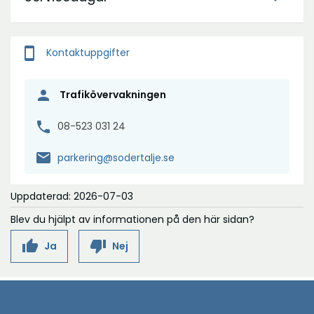
smartphone
Kontaktuppgifter
person
Trafikövervakningen
phone
08-523 031 24
mail
parkering@sodertalje.se
Uppdaterad: 2026-07-03
Blev du hjälpt av informationen på den här sidan?
thumb_up
thumb_down
Ja
Nej