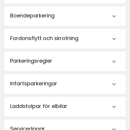
Boendeparkering
expand_more
Fordonsflytt och skrotning
expand_more
Parkeringsregler
expand_more
Infartsparkeringar
expand_more
Laddstolpar för elbilar
expand_more
Servicedagar
expand_more