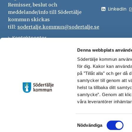
Remisser, beslut och
LinkedIn
meddelande/info till Södertälje
kommun skickas
till:
sodertalje.kommun@sodertalje.se
Öppna
Kontaktcenter
i
Synpunkter och felanmälan
Denna webbplats använde
nytt
Södertälje kommun använde
Öppna
Press
fönster
för dig. Kakor kan användas
i
Säkra meddelanden
på ”Tillåt alla” och ger då
nytt
samtycker till genom att vä
Anslagstavla
fönster
helst ta tillbaka ditt samt
Skicka faktura till Södertälje
samtycke”. Genom att klic
våra leverantörer inhämtar
kommun
Öppna
Personalingång
Samtyckesval
i
Nödvändiga
nytt