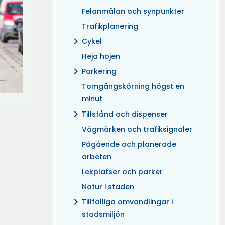
Felanmälan och synpunkter
Trafikplanering
chevron_right
Cykel
Heja hojen
chevron_right
Parkering
Tomgångskörning högst en
minut
chevron_right
Tillstånd och dispenser
Vägmärken och trafiksignaler
Pågående och planerade
arbeten
Lekplatser och parker
Natur i staden
chevron_right
Tillfälliga omvandlingar i
stadsmiljön