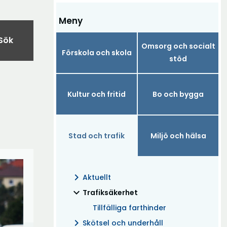
Meny
Sök
Omsorg och socialt
Förskola och skola
stöd
Kultur och fritid
Bo och bygga
Stad och trafik
Miljö och hälsa
chevron_right
Aktuellt
expand_more
(Aktuell)
Trafiksäkerhet
Tillfälliga farthinder
chevron_right
Skötsel och underhåll