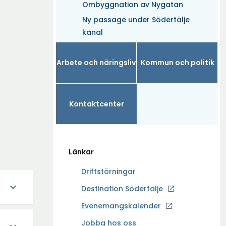
Ombyggnation av Nygatan
Ny passage under Södertälje
kanal
Arbete och näringsliv
Kommun och politik
Kontaktcenter
Länkar
Driftstörningar
expand_more
Ö
Destination Södertälje
p
Evenemangskalender
p
Ö
Jobba hos oss