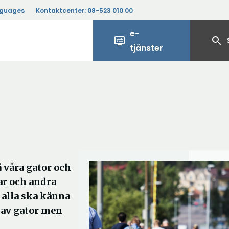
nguages
Kontaktcenter:
08-523 010 00
e-
display_settings
search
tjänster
våra gator och
lar och andra
 alla ska känna
 av gator men