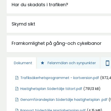
Har du skadats i trafiken?
Skymd sikt
Framkomlighet på gång-och cykelbanor
smartphone
Dokument
Felanmälan och synpunkter
Ö
Trafiksäkerhetsprogrammet - kortversion.pdf
(972,
p
Hastighetsplan Södertälje tätort.pdf
(791,13 kB)
p
n
Genomförandeplan Södertälje hastighetsplan .pdf
(
a
i
Rapport Södertälje Hastighetsplan.pdf
(4,15 MB)