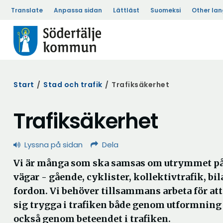
Translate
Anpassa sidan
Lättläst
Suomeksi
Other la
Start
/
Stad och trafik
/
Trafiksäkerhet
Trafiksäkerhet
Lyssna på sidan
Dela
Vi är många som ska samsas om utrymmet på 
vägar - gående, cyklister, kollektivtrafik, bi
fordon. Vi behöver tillsammans arbeta för att
sig trygga i trafiken både genom utformning
också genom beteendet i trafiken.