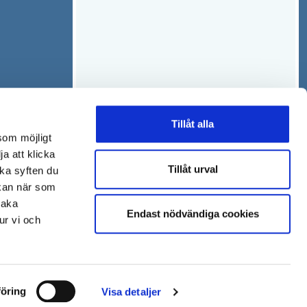
Tillåt alla
som möjligt
ja att klicka
Tillåt urval
lka syften du
 kan när som
baka
Endast nödvändiga cookies
ur vi och
öring
Visa detaljer