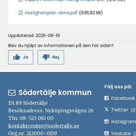
n
y
Hastighetsplan Järna.pdf
(636,82 kB)
t
t
f
Uppdaterad: 2025-08-19
ö
Blev du hjälpt av informationen på den här sidan?
n
thumb_up
thumb_down
Ja
Nej
s
t
e
r
Följ oss på:
Södertälje kommun
Facebook
151 89 Södertälje
Twitter
Besöksadress: Nyköpingsvägen 26
Tfn: 08–523 010 00
Instagram
kontaktcenter@sodertalje.se
Youtube
Org.nr. 212000–0159