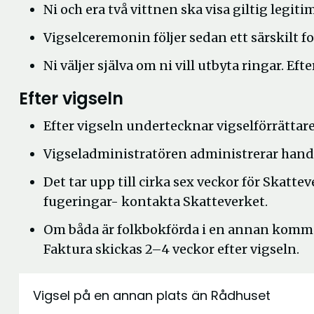
Ni och era två vittnen ska visa giltig legiti
Vigselceremonin följer sedan ett särskilt f
Ni väljer själva om ni vill utbyta ringar. Ef
Efter vigseln
Efter vigseln undertecknar vigselförrättar
Vigseladministratören administrerar handli
Det tar upp till cirka sex veckor för Skattev
fugeringar- kontakta Skatteverket.
Om båda är folkbokförda i en annan komm
Faktura skickas 2–4 veckor efter vigseln.
Vigsel på en annan plats än Rådhuset