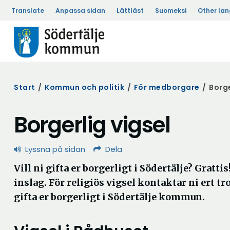
Translate
Anpassa sidan
Lättläst
Suomeksi
Other la
Start
/
Kommun och politik
/
För medborgare
/
Borge
Borgerlig vigsel
Lyssna på sidan
Dela
Vill ni gifta er borgerligt i Södertälje? Gratti
inslag. För religiös vigsel kontaktar ni ert 
gifta er borgerligt i Södertälje kommun.