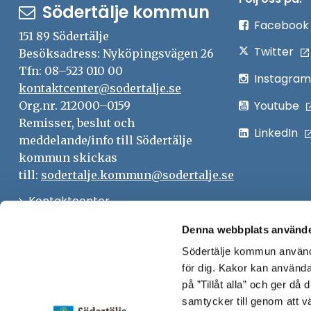
Södertälje kommun
Facebook
151 89 Södertälje
Twitter
Besöksadress: Nyköpingsvägen 26
Tfn: 08–523 010 00
Instagram
kontaktcenter@sodertalje.se
Youtube
Org.nr. 212000–0159
Remisser, beslut och
LinkedIn
meddelande/info till Södertälje
kommun skickas
till:
sodertalje.kommun@sodertalje.se
Öppna
Kontaktcenter
i
Synpunkter och felanmälan
Denna webbplats använde
nytt
Södertälje kommun använde
Öppna
Press
fönster
för dig. Kakor kan användas
i
Säkra meddelanden
på ”Tillåt alla” och ger då
nytt
samtycker till genom att vä
Anslagstavla