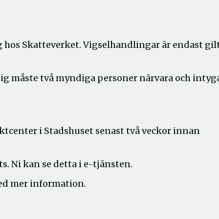
hos Skatteverket. Vigselhandlingar är endast gil
giltig måste två myndiga personer närvara och intyg
Öppna
aktcenter i Stadshuset senast två veckor innan
ytt
önster
. Ni kan se detta i e-tjänsten.
ed mer information.