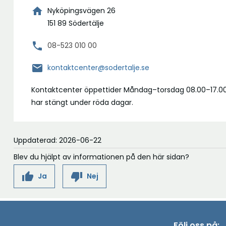
home
Nyköpingsvägen 26
151 89 Södertälje
phone
08-523 010 00
mail
kontaktcenter@sodertalje.se
Kontaktcenter öppettider Måndag–torsdag 08.00–17.00
har stängt under röda dagar.
Uppdaterad: 2026-06-22
Blev du hjälpt av informationen på den här sidan?
thumb_up
thumb_down
Ja
Nej
Följ oss på: