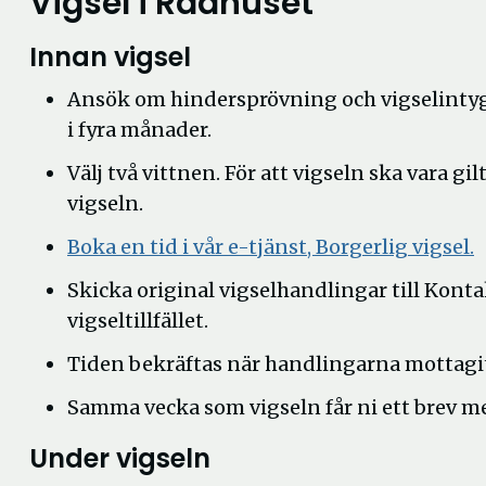
Vigsel i Rådhuset
Innan vigsel
Ansök om hindersprövning och vigselintyg 
i fyra månader.
Välj två vittnen. För att vigseln ska vara 
vigseln.
Boka en tid i vår e-tjänst, Borgerlig vigsel.
i
Skicka original vigselhandlingar till Kont
n
vigseltillfället.
f
Tiden bekräftas när handlingarna mottagits
Samma vecka som vigseln får ni ett brev m
Under vigseln