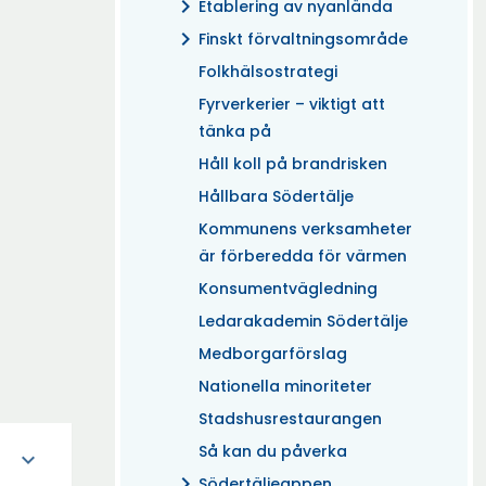
chevron_right
Etablering av nyanlända
chevron_right
Finskt förvaltningsområde
Folkhälsostrategi
Fyrverkerier – viktigt att
tänka på
Håll koll på brandrisken
Hållbara Södertälje
Kommunens verksamheter
är förberedda för värmen
Konsumentvägledning
Ledarakademin Södertälje
Medborgarförslag
Nationella minoriteter
Stadshusrestaurangen
Så kan du påverka
expand_more
chevron_right
Södertäljeappen