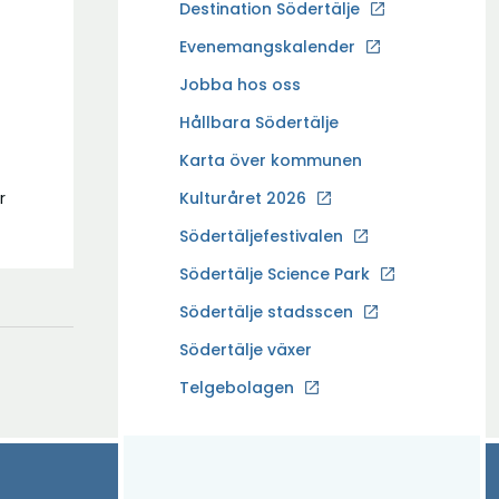
Ö
Destination Södertälje
p
Evenemangskalender
p
Ö
Jobba hos oss
n
p
a
Hållbara Södertälje
p
i
Karta över kommunen
n
n
a
Kulturåret 2026
r
y
i
t
Södertäljefestivalen
n
t
Ö
Södertälje Science Park
y
f
p
t
Södertälje stadsscen
ö
p
t
n
Södertälje växer
n
f
s
a
Ö
Telgebolagen
ö
t
i
p
n
e
n
p
s
r
y
n
t
t
a