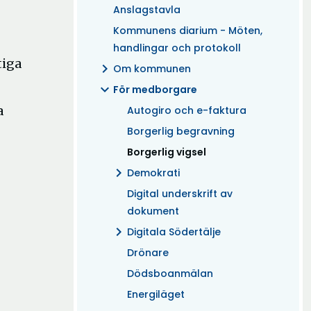
Anslagstavla
Kommunens diarium - Möten,
handlingar och protokoll
tiga
chevron_right
Om kommunen
expand_more
För medborgare
a
Autogiro och e-faktura
Borgerlig begravning
(Aktuell)
Borgerlig vigsel
chevron_right
Demokrati
Digital underskrift av
dokument
chevron_right
Digitala Södertälje
Drönare
Dödsboanmälan
Energiläget