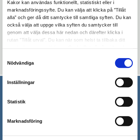
Kakor kan användas funktionellt, statistiskt eller i
tankar och idéer. Det går att påverka och
marknadsföringssyfte. Du kan välja att klicka på ”Tillåt
engagera sig på olika sätt.
Läs mer om hur
alla” och ger då ditt samtycke till samtliga syften. Du kan
Öppna
du kan påverka
också välja att uppge vilka syften du samtycker till
i
genom att välja dessa här nedan och därefter klicka i
Uppdaterad: 2025-12-08
nytt
rutan ”Tillåt urval”. Du kan när som helst ta tillbaka ditt
samtycke genom att öppna CookieBot på vår sida och
fönster
Blev du hjälpt av informationen på den här sidan?
klicka på ”Ta tillbaka samtycke”. Genom att klicka på
Samtyckesval
thumb_up
thumb_down
Ja
Nej
"Visa detaljer" kan du läsa om hur kakorna används och
Nödvändiga
hur vi och våra leverantörer inhämtar och behandlar
personuppgifter.
Inställningar
Södertälje kommun
Statistik
151 89 Södertälje
Besöksadress: Nyköpingsvägen 26
Marknadsföring
Tfn: 08–523 010 00
kontaktcenter@sodertalje.se
Org.nr. 212000–0159