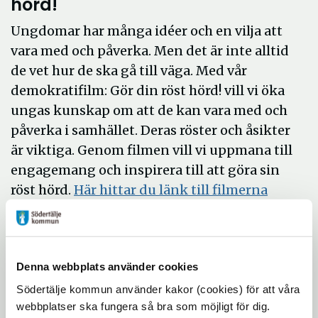
hörd!
Ungdomar har många idéer och en vilja att
vara med och påverka. Men det är inte alltid
de vet hur de ska gå till väga. Med vår
demokratifilm: Gör din röst hörd! vill vi öka
ungas kunskap om att de kan vara med och
påverka i samhället. Deras röster och åsikter
är viktiga. Genom filmen vill vi uppmana till
engagemang och inspirera till att göra sin
Öppna
röst hörd.
Här hittar du länk till filmerna
i
Påverka på olika sätt
nytt
fönster
För Södertälje kommun är viktigt att
Denna webbplats använder cookies
medborgarna känner att de kan delta i
demokratiska processer, vara med och
Södertälje kommun använder kakor (cookies) för att våra
webbplatser ska fungera så bra som möjligt för dig.
påverka samhällsfrågor och bidra med egna