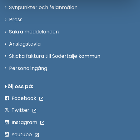
i
Synpunkter och felanmälan
nytt
Öppna
Press
fönster
i
Säkra meddelanden
nytt
Anslagstavla
fönster
Skicka faktura till Södertälje kommun
Öppna
Personalingång
i
nytt
Följ oss på:
fönster
Facebook
Twitter
Instagram
Youtube