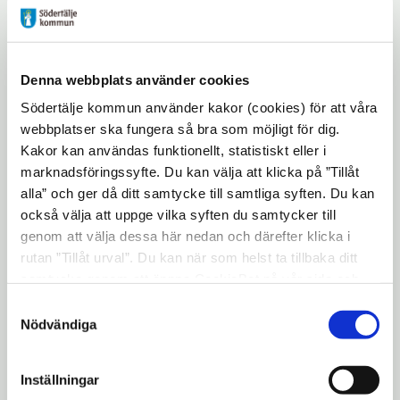
smartphone
Kontaktuppgifter
Denna webbplats använder cookies
person
Kontaktcenter
Södertälje kommun använder kakor (cookies) för att våra
webbplatser ska fungera så bra som möjligt för dig.
home
Nyköpingsvägen 26
Kakor kan användas funktionellt, statistiskt eller i
151 89 Södertälje
marknadsföringssyfte. Du kan välja att klicka på ”Tillåt
alla” och ger då ditt samtycke till samtliga syften. Du kan
phone
08-523 010 00
också välja att uppge vilka syften du samtycker till
genom att välja dessa här nedan och därefter klicka i
mail
kontaktcenter@sodertalje.se
rutan ”Tillåt urval”. Du kan när som helst ta tillbaka ditt
samtycke genom att öppna CookieBot på vår sida och
Kontaktcenter öppettider Måndag–torsdag
klicka på ”Ta tillbaka samtycke”. Genom att klicka på
08.00–17.00 Fredag 08.00–15.00 Dag före röd dag
Samtyckesval
"Visa detaljer" kan du läsa om hur kakorna används och
Nödvändiga
08.00–13.00 Kontaktcenter har stängt under röda
hur vi och våra leverantörer inhämtar och behandlar
dagar.
personuppgifter.
Inställningar
Uppdaterad: 2025-12-08