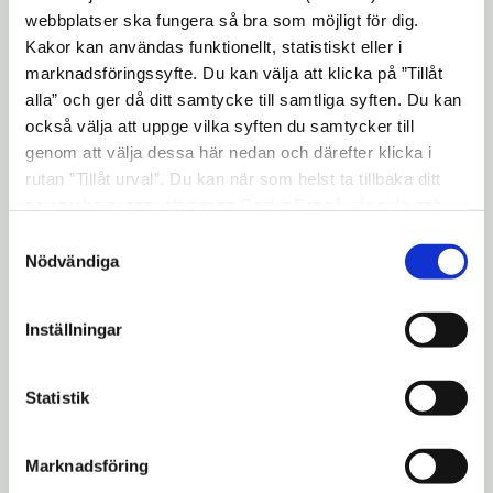
webbplatser ska fungera så bra som möjligt för dig.
Kakor kan användas funktionellt, statistiskt eller i
marknadsföringssyfte. Du kan välja att klicka på ”Tillåt
alla” och ger då ditt samtycke till samtliga syften. Du kan
också välja att uppge vilka syften du samtycker till
genom att välja dessa här nedan och därefter klicka i
rutan ”Tillåt urval”. Du kan när som helst ta tillbaka ditt
link
Bokning
samtycke genom att öppna CookieBot på vår sida och
klicka på ”Ta tillbaka samtycke”. Genom att klicka på
Samtyckesval
"Visa detaljer" kan du läsa om hur kakorna används och
Nödvändiga
hur vi och våra leverantörer inhämtar och behandlar
personuppgifter.
Inställningar
Statistik
link
Se och göra
Marknadsföring