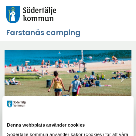
Farstanäs camping
Föregående
Näs
Denna webbplats använder cookies
link
Om campingen
Södertälje kommun använder kakor (cookies) för att våra