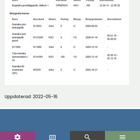
Uppdaterad: 2022-05-16
settings
search
menu
display_settings