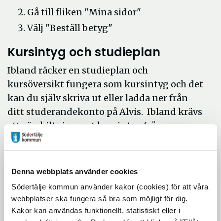
Gå till fliken "Mina sidor"
Välj "Beställ betyg"
Kursintyg och studieplan
Ibland räcker en studieplan och
kursöversikt fungera som kursintyg och det
kan du själv skriva ut eller ladda ner från
ditt studerandekonto på Alvis. Ibland krävs
ett särskilt signerat kursintyg från
administrationen, ett sådant beställer du av
vuxenutbildningens administration.
Så här laddar du ner din studieplan:
Denna webbplats använder cookies
Logga in på ditt studerandekonto på
Södertälje kommun använder kakor (cookies) för att våra
webbplatser ska fungera så bra som möjligt för dig.
Alvis
Kakor kan användas funktionellt, statistiskt eller i
Gå till fliken "Mina sidor"