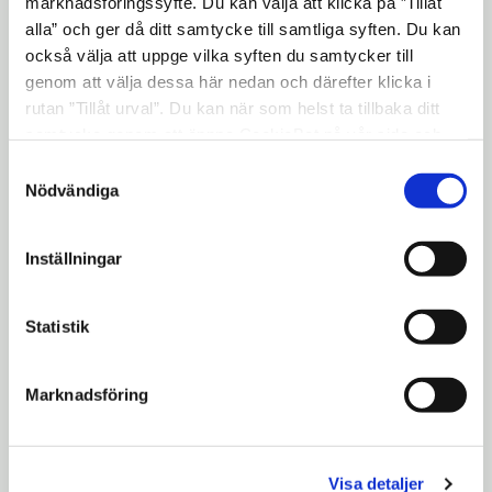
marknadsföringssyfte. Du kan välja att klicka på ”Tillåt
Välj "Studieplan"
alla” och ger då ditt samtycke till samtliga syften. Du kan
också välja att uppge vilka syften du samtycker till
Välj fliken "Kurser"
genom att välja dessa här nedan och därefter klicka i
Nu kan du se din kursinformation
rutan ”Tillåt urval”. Du kan när som helst ta tillbaka ditt
Tryck på skriv ut kursstart för att skriva
samtycke genom att öppna CookieBot på vår sida och
klicka på ”Ta tillbaka samtycke”. Genom att klicka på
ut eller ladda ner som PDF-fil
Samtyckesval
"Visa detaljer" kan du läsa om hur kakorna används och
Nödvändiga
hur vi och våra leverantörer inhämtar och behandlar
personuppgifter.
Inställningar
Statistik
Marknadsföring
Visa detaljer