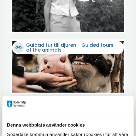
Guidad tur till djuren - Guided tours
link
of the animals
link
Lillboden med lek & pyssel
Denna webbplats använder cookies
Södertälje kommun använder kakor (cookies) för att våra