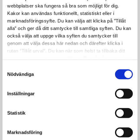
webbplatser ska fungera så bra som möjligt för dig.
Kakor kan användas funktionellt, statistiskt eller i
marknadsföringssyfte. Du kan välja att klicka på ”Tillåt
alla” och ger då ditt samtycke till samtliga syften. Du kan
link
Visning av Holmbergska villan
också välja att uppge vilka syften du samtycker till
genom att välja dessa här nedan och därefter klicka i
rutan ”Tillåt urval”. Du kan när som helst ta tillbaka ditt
samtycke genom att öppna CookieBot på vår sida och
klicka på ”Ta tillbaka samtycke”. Genom att klicka på
Samtyckesval
"Visa detaljer" kan du läsa om hur kakorna används och
Nödvändiga
hur vi och våra leverantörer inhämtar och behandlar
personuppgifter.
Inställningar
link
Ny utställning på Södertälje konsthall
Statistik
Marknadsföring