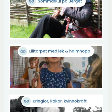
link
Sommarkul på Berget
link
Lilltorpet med lek & halmhopp
link
Kringlor, kakor, kvinnokraft