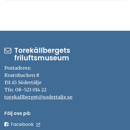
Torekällbergets
friluftsmuseum
Postadress:
Kvarnbacken 8
151 45 Södertälje
Tfn: 08–523 014 22
torekallberget@sodertalje.se
Följ oss på:
Facebook