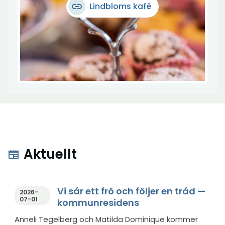
link
Lindbloms kafé
Aktuellt
newspaper
Vi sår ett frö och följer en tråd —
2026-
07-01
kommunresidens
Anneli Tegelberg och Matilda Dominique kommer