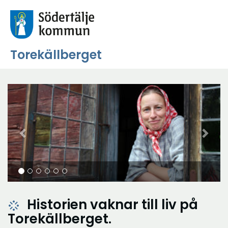
Torekällberget
Föregående
Näs
Historien vaknar till liv på
stream
Torekällberget.