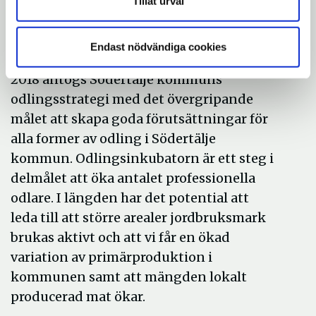
Tillåt urval
troligtvis återkomma under 2023/2024.
Mål öka antalet odlare
Endast nödvändiga cookies
2018 antogs Södertälje kommuns
odlingsstrategi med det övergripande
målet att skapa goda förutsättningar för
alla former av odling i Södertälje
kommun. Odlingsinkubatorn är ett steg i
delmålet att öka antalet professionella
odlare. I längden har det potential att
leda till att större arealer jordbruksmark
brukas aktivt och att vi får en ökad
variation av primärproduktion i
kommunen samt att mängden lokalt
producerad mat ökar.