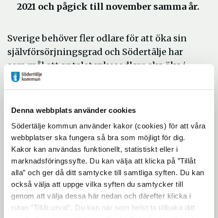
2021 och pågick till november samma år.
Sverige behöver fler odlare för att öka sin
självförsörjningsgrad och Södertälje har
som mål att antalet yrkesodlare ska öka i
kommunen. Samtidigt kan det vara höga
trösklar att ta sig in i odlingsbranschen –
det kan vara svårt att hitta mark att odla på
Denna webbplats använder cookies
eller möjlighet att finansiera sin idé. Därför
Södertälje kommun använder kakor (cookies) för att våra
startade Södertälje kommun i samarbete
webbplatser ska fungera så bra som möjligt för dig.
med Under tallarna en företagsinkubator
Kakor kan användas funktionellt, statistiskt eller i
för att fler ska våga börja odla professionellt.
marknadsföringssyfte. Du kan välja att klicka på ”Tillåt
alla” och ger då ditt samtycke till samtliga syften. Du kan
Inkubatorn riktade sig till den med en
också välja att uppge vilka syften du samtycker till
affärsidé inom primärproduktion.
genom att välja dessa här nedan och därefter klicka i
Inkubatorn coachar därefter odlaren under
rutan ”Tillåt urval”. Du kan när som helst ta tillbaka ditt