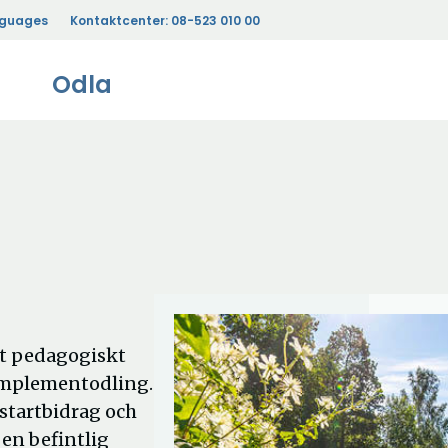
nguages
Kontaktcenter:
08-523 010 00
Odla
tt pedagogiskt
omplementodling.
startbidrag och
 en befintlig