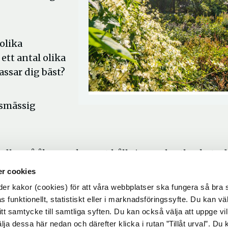
 olika
 ett antal olika
passar dig bäst?
esmässig
dlas på åkermark, samt hållning av lantbrukets d
rkesmässiga lantbruket och den yrkesmässiga
r cookies
örst del förser oss med mat.
r kakor (cookies) för att våra webbplatser ska fungera så bra 
 funktionellt, statistiskt eller i marknadsföringssyfte. Du kan väl
 ditt samtycke till samtliga syften. Du kan också välja att uppge vi
lja dessa här nedan och därefter klicka i rutan ”Tillåt urval”. Du