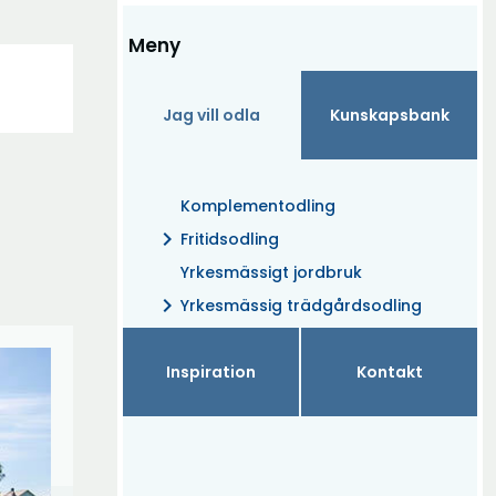
Meny
Jag vill odla
Kunskapsbank
(Aktuell)
Komplementodling
chevron_right
Fritidsodling
Yrkesmässigt jordbruk
chevron_right
Yrkesmässig trädgårdsodling
Inspiration
Kontakt