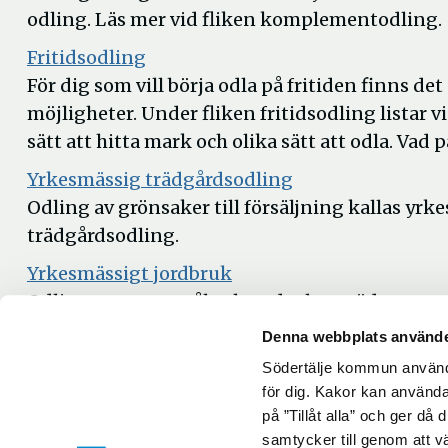
odling. Läs mer vid fliken komplementodling.
Fritidsodling
För dig som vill börja odla på fritiden finns det
möjligheter. Under fliken fritidsodling listar vi
sätt att hitta mark och olika sätt att odla. Vad 
Yrkesmässig trädgårdsodling
Odling av grönsaker till försäljning kallas yrk
trädgårdsodling.
Yrkesmässigt jordbruk
Odling av spannmål och andra basgrödor som o
kallar vi yrkesmässigt lantbruk. Det är det y
Denna webbplats använde
trädgårdsodlingen (grönsaksodling) som till st
Södertälje kommun använde
för dig. Kakor kan användas
på ”Tillåt alla” och ger då
samtycker till genom att vä
Uppdaterad: 2026-06-30