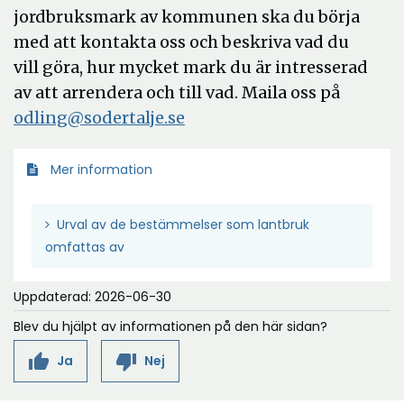
jordbruksmark av kommunen ska du börja
med att kontakta oss och beskriva vad du
vill göra, hur mycket mark du är intresserad
av att arrendera och till vad. Maila oss på
odling@sodertalje.se
Mer information
Urval av de bestämmelser som lantbruk
omfattas av
Uppdaterad: 2026-06-30
Blev du hjälpt av informationen på den här sidan?
thumb_up
thumb_down
Ja
Nej