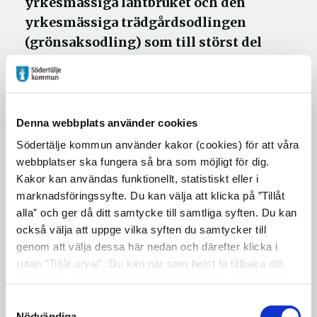
yrkesmässiga lantbruket och den
yrkesmässiga trädgårdsodlingen
(grönsaksodling) som till störst del
förser oss med mat.
Lantbruken berörs av ett omfattande
Denna webbplats använder cookies
regelverk som till exempel reglerar hur
Södertälje kommun använder kakor (cookies) för att våra
gödsel och bekämpningsmedel ska förvaras
webbplatser ska fungera så bra som möjligt för dig.
och får spridas. Klicka på länken till höger
Kakor kan användas funktionellt, statistiskt eller i
om du vill läsa mer om dem.
marknadsföringssyfte. Du kan välja att klicka på ”Tillåt
alla” och ger då ditt samtycke till samtliga syften. Du kan
Jordbruksmark
också välja att uppge vilka syften du samtycker till
genom att välja dessa här nedan och därefter klicka i
Det finns mycket jordbruksmark i
rutan ”Tillåt urval”. Du kan när som helst ta tillbaka ditt
kommunen. Den största delen av marken är
samtycke genom att öppna CookieBot på vår sida och
privatägd och den jordbruksmark som
klicka på ”Ta tillbaka samtycke”. Genom att klicka på
Samtyckesval
kommunen äger arrenderas ut till
"Visa detaljer" kan du läsa om hur kakorna används och
Nödvändiga