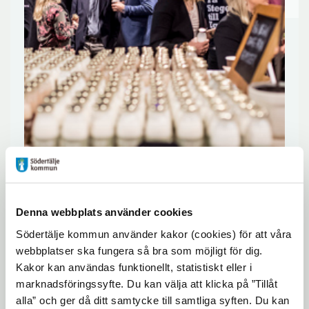
Tillsammans med Företagarna
Södertälje/Nykvarn och Nykvarns
Denna webbplats använder cookies
kommun arrangerar vi företagsluncher.
Södertälje kommun använder kakor (cookies) för att våra
webbplatser ska fungera så bra som möjligt för dig.
Kakor kan användas funktionellt, statistiskt eller i
Företagasluncherna riktar sig främst till dig
marknadsföringssyfte. Du kan välja att klicka på ”Tillåt
som är företagare, men också du som är
alla” och ger då ditt samtycke till samtliga syften. Du kan