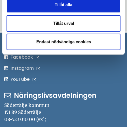
Tillåt alla
Blev du hjälpt av informationen på den här sidan?
thumb_up
thumb_down
Ja
Nej
Tillåt urval
Endast nödvändiga cookies
Sociala medier
Öppna
Facebook
i
Öppna
Instagram
nytt
i
Öppna
YouTube
fönster
nytt
i
fönster
Näringslivsavdelningen
nytt
fönster
Södertälje kommun
151 89 Södertälje
08-523 010 00 (vxl)