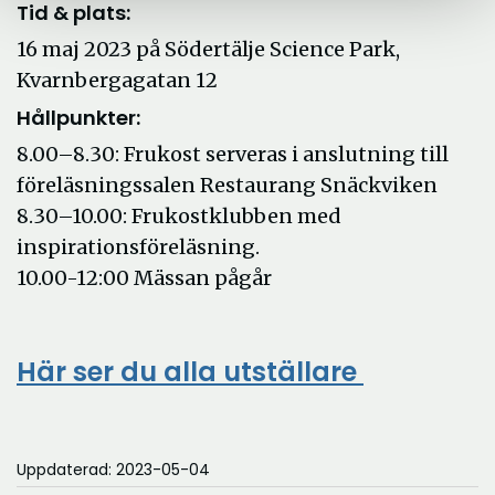
Tid & plats:
16 maj 2023 på Södertälje Science Park,
Kvarnbergagatan 12
Hållpunkter:
8.00–8.30: Frukost serveras i anslutning till
föreläsningssalen Restaurang Snäckviken
8.30–10.00: Frukostklubben med
inspirationsföreläsning.
10.00-12:00 Mässan pågår
Här ser du alla utställare
Öppna
i
nytt
fönster
Uppdaterad: 2023-05-04