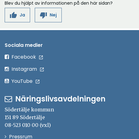
Blev du hjälpt av informationen på den här sidan?
thumb_up
thumb_down
Ja
Nej
Sociala medier
Öppna
Facebook
i
Öppna
Instagram
nytt
i
Öppna
YouTube
fönster
nytt
i
fönster
Näringslivsavdelningen
nytt
fönster
Södertälje kommun
151 89 Södertälje
08-523 010 00 (vxl)
Öppna
Pressrum