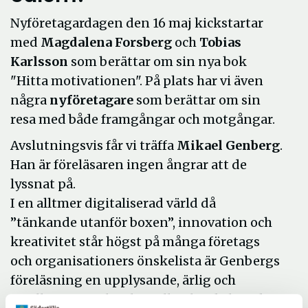
Nyföretagardagen den 16 maj kickstartar
med
Magdalena Forsberg
och
Tobias
Karlsson
som berättar om sin nya bok
"Hitta motivationen". På plats har vi även
några
nyföretagare
som berättar om sin
resa med både framgångar och motgångar.
Avslutningsvis får vi träffa
Mikael Genberg
.
Han är föreläsaren ingen ångrar att de
lyssnat på.
I en alltmer digitaliserad värld då
”tänkande utanför boxen”, innovation och
kreativitet står högst på många företags
och organisationers önskelista är Genbergs
föreläsning en upplysande, ärlig och
intelligent upplevelse full av breda leenden