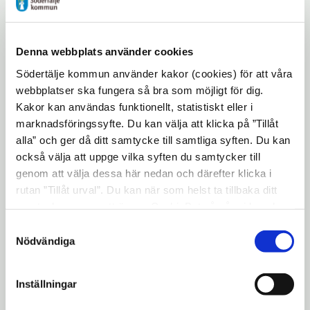
och otaliga skratt.
En härlig start på dagen med både
Denna webbplats använder cookies
inspiration och motivation.
Södertälje kommun använder kakor (cookies) för att våra
Klockan 10.00 öppnar vi dörrarna till årets
webbplatser ska fungera så bra som möjligt för dig.
mässa med ett 20-tal utställare som på olika
Kakor kan användas funktionellt, statistiskt eller i
sätt kan bidra till att utveckla ditt
marknadsföringssyfte. Du kan välja att klicka på ”Tillåt
företag.Det är fri entré till mässan.
Läs mer
alla” och ger då ditt samtycke till samtliga syften. Du kan
också välja att uppge vilka syften du samtycker till
Öppna
här
genom att välja dessa här nedan och därefter klicka i
i
Tid & plats:16 maj 2023 på Södertälje Science
rutan ”Tillåt urval”. Du kan när som helst ta tillbaka ditt
nytt
Park, Kvarnbergagatan 12
samtycke genom att öppna CookieBot på vår sida och
fönster
klicka på ”Ta tillbaka samtycke”. Genom att klicka på
Samtyckesval
Hållpunkter:
"Visa detaljer" kan du läsa om hur kakorna används och
Nödvändiga
hur vi och våra leverantörer inhämtar och behandlar
8.00–8.30: Frukost serveras i anslutning till
personuppgifter.
föreläsningssalen Restaurang Snäckviken
Inställningar
8.30–10.00: Frukostklubben med