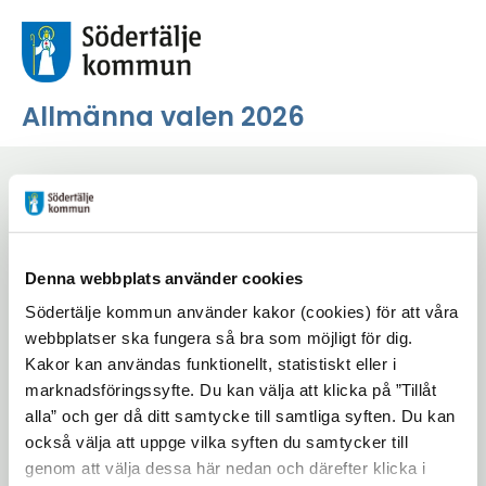
Allmänna valen 2026
Start
/
Nyhetslista valet
Nyhetslista valet
Denna webbplats använder cookies
Lyssna på sidan
Dela
Södertälje kommun använder kakor (cookies) för att våra
webbplatser ska fungera så bra som möjligt för dig.
search
Sök
Kakor kan användas funktionellt, statistiskt eller i
marknadsföringssyfte. Du kan välja att klicka på ”Tillåt
alla” och ger då ditt samtycke till samtliga syften. Du kan
Filtrera
också välja att uppge vilka syften du samtycker till
genom att välja dessa här nedan och därefter klicka i