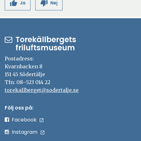
thumb_up
thumb_down
Ja
Nej
Torekällbergets
friluftsmuseum
Postadress:
Kvarnbacken 8
151 45 Södertälje
Tfn: 08–523 014 22
torekallberget@sodertalje.se
Följ oss på:
Facebook
Instagram