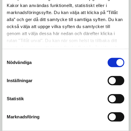
Kakor kan användas funktionellt, statistiskt eller i
marknadsföringssyfte. Du kan välja att klicka på ”Tillåt
alla” och ger då ditt samtycke till samtliga syften. Du kan
också välja att uppge vilka syften du samtycker till
genom att välja dessa här nedan och därefter klicka i
Lundbergs är en hemtrevlig och flexibel
rutan ”Tillåt urval”. Du kan när som helst ta tillbaka ditt
lokal för mindre grupper, utrustad med wifi,
samtycke genom att öppna CookieBot på vår sida och
klicka på ”Ta tillbaka samtycke”. Genom att klicka på
projektor och hybridmötesteknik. Perfekt
Samtyckesval
"Visa detaljer" kan du läsa om hur kakorna används och
Nödvändiga
för möten, workshops, minnesstunder och
hur vi och våra leverantörer inhämtar och behandlar
dopfika.
personuppgifter.
Inställningar
Salen på övervåningen har 25 sittplatser.
Matsalen och kammaren på nedervåningen
Statistik
har plats för ca 25 gäster.
Lokalens övervåning nås enbart via trappa
Marknadsföring
och har därför begränsad tillgänglighet.
Vi
gör alltid vårt bästa för att anpassa