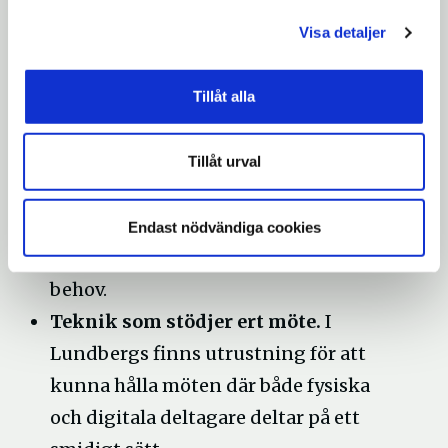
upplägget efter gästernas behov och hitta
Visa detaljer
lösningar där det är möjligt.
Varför välja Lundbergs?
Tillåt alla
Fika och förtäring för alla tillfällen.
Vi erbjuder goda fikapaket och enklare
Tillåt urval
förtäring vid både konferenser och
privata sammankomster. Allt serverat
Endast nödvändiga cookies
med omtanke och anpassat efter era
behov.
Teknik som stödjer ert möte.
I
Lundbergs finns utrustning för att
kunna hålla möten där både fysiska
och digitala deltagare deltar på ett