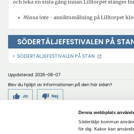
och leka en sista gång innan Lilltorpet stänger fö
Missa inte - ansiktsmålning på Lilltorpet klo
SÖDERTÄLJEFESTIVALEN PÅ STA
Ö
SÖDERTÄLJEFESTIVALEN PÅ STAN
p
p
Uppdaterad: 2026-08-07
n
Blev du hjälpt av informationen på den här sidan?
a
thumb_up
thumb_down
Ja
Nej
i
n
Denna webbplats använde
y
t
Södertälje kommun använde
Följ oss på:
Torekällbergets
för dig. Kakor kan användas
t