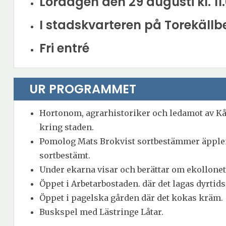
Lördagen den 29 augusti kl. 11.
I stadskvarteren på Torekällb
Fri entré
UR PROGRAMMET
Hortonom, agrarhistoriker och ledamot av Kå
kring staden.
Pomolog Mats Brokvist sortbestämmer äpplen o
sortbestämt.
Under ekarna visar och berättar om ekollonet
Öppet i Arbetarbostaden. där det lagas dyrtids
Öppet i pagelska gården där det kokas kräm.
Buskspel med Lästringe Låtar.