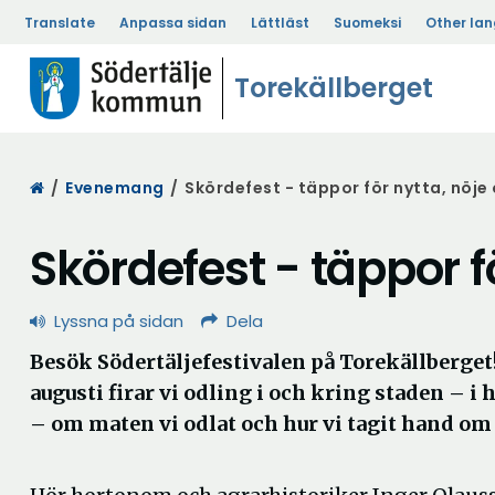
Translate
Anpassa sidan
Lättläst
Suomeksi
Other la
Torekällberget
Start
/
Evenemang
/
Skördefest - täppor för nytta, nöje
Skördefest - täppor f
Lyssna på sidan
Dela
Besök Södertäljefestivalen på Torekällberget
augusti firar vi odling i och kring staden – i 
– om maten vi odlat och hur vi tagit hand om