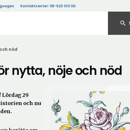
nguages
Kontaktcenter:
08-523 010 00
search
 och nöd
ör nytta, nöje och nöd
! Lördag 29
historien och nu
 den.