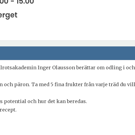
00 - 15.00
erget
lrotsakademin Inger Olausson berättar om odling i och
ch päron. Ta med 5 fina frukter från varje träd du vil
s potential och hur det kan beredas.
recept.