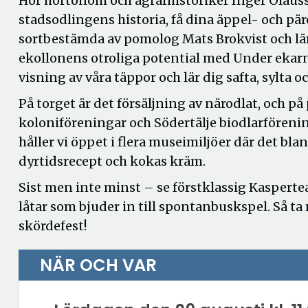
Hör hortonom och agrarhistoriker Inger Olaus
stadsodlingens historia, få dina äppel- och pä
sortbestämda av pomolog Mats Brokvist och lä
ekollonens otroliga potential med Under ekarn
visning av våra täppor och lär dig safta, sylta o
På torget är det försäljning av närodlat, och på
koloniföreningar och Södertälje biodlarfören
håller vi öppet i flera museimiljöer där det bla
dyrtidsrecept och kokas kräm.
Sist men inte minst – se förstklassig Kaspert
låtar som bjuder in till spontanbuskspel. Så ta
skördefest!
NÄR OCH VAR