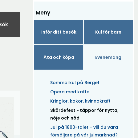
Meny
Sök
Inför ditt besök
Kul för barn
Äta och köpa
Evenemang
Sommarkul på Berget
Opera med kaffe
Kringlor, kakor, kvinnokraft
(Aktuell)
Skördefest - täppor för nytta,
nöje och nöd
Jul på 1800-talet - vill du vara
försäljare på vår julmarknad?