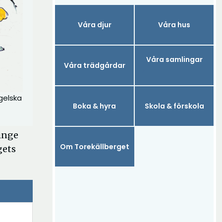
Våra djur
Våra hus
Våra samlingar
Våra trädgårdar
gelska
Boka & hyra
Skola & förskola
inge
Om Torekällberget
gets