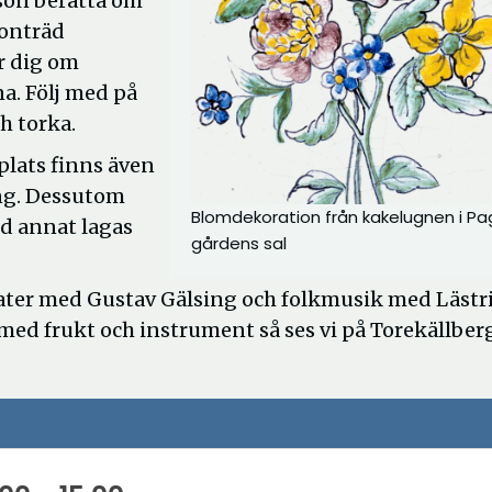
son berätta om
ronträd
r dig om
a. Följ med på
ch torka.
 plats finns även
ing. Dessutom
Blomdekoration från kakelugnen i Pa
nd annat lagas
gårdens sal
eater med Gustav Gälsing och folkmusik med Lästr
 med frukt och instrument så ses vi på Torekällber