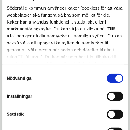
Södertälje kommun använder kakor (cookies) för att våra
webbplatser ska fungera så bra som möjligt för dig.
Kakor kan användas funktionellt, statistiskt eller i
marknadsföringssyfte. Du kan välja att klicka på ”Tillåt
alla” och ger då ditt samtycke till samtliga syften. Du kan
också välja att uppge vilka syften du samtycker till
genom att välja dessa här nedan och därefter klicka i
rutan ”Tillåt urval”. Du kan när som helst ta tillbaka ditt
samtycke genom att öppna CookieBot på vår sida och
klicka på ”Ta tillbaka samtycke”. Genom att klicka på
Samtyckesval
"Visa detaljer" kan du läsa om hur kakorna används och
Nödvändiga
Upplev Torekällberget från hästryggen.
hur vi och våra leverantörer inhämtar och behandlar
Våra gotlandsruss blir gärna klappade
personuppgifter.
och tar dig med på en tur bland hus och
Inställningar
hagar.
Statistik
Ingen ponnyridning 1 maj - 31