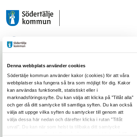
Odla
Start
/
Inspirationstexter
Denna webbplats använder cookies
/
Jordbruksmarkens värden för samhällsplaneringen
Södertälje kommun använder kakor (cookies) för att våra
webbplatser ska fungera så bra som möjligt för dig. Kakor
Jordbruksmarkens
kan användas funktionellt, statistiskt eller i
marknadsföringssyfte. Du kan välja att klicka på ”Tillåt alla”
värden för
och ger då ditt samtycke till samtliga syften. Du kan också
välja att uppge vilka syften du samtycker till genom att
samhällsplaneringen
välja dessa här nedan och därefter klicka i rutan ”Tillåt
urval”. Du kan när som helst ta tillbaka ditt samtycke
Lyssna på sidan
Dela
genom att öppna CookieBot på vår sida och klicka på ”Ta