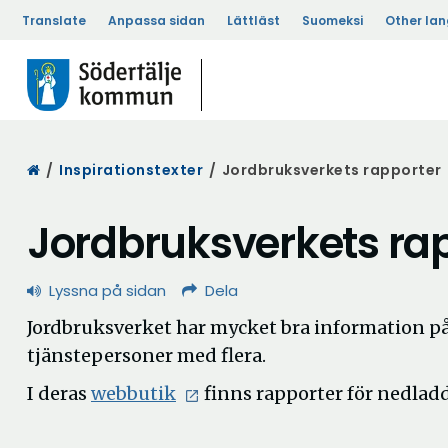
Translate
Anpassa sidan
Lättläst
Suomeksi
Other la
Start
/
Inspirationstexter
/
Jordbruksverkets rapporter
Jordbruksverkets ra
Lyssna på sidan
Dela
Jordbruksverket har mycket bra information på 
tjänstepersoner med flera.
Öppna
I deras
webbutik
finns rapporter för nedlad
i