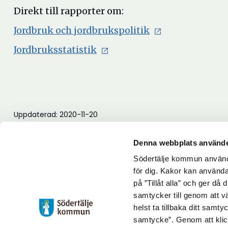
nytt
Direkt till rapporter om:
fönster
Öppna
Jordbruk och jordbrukspolitik
i
Öppna
Jordbruksstatistik
nytt
i
fönster
nytt
fönster
Uppdaterad: 2020-11-20
Blev du hjälpt av informationen på den här sidan?
Denna webbplats använde
thumb_up
thumb_down
Ja
Nej
Södertälje kommun använde
för dig. Kakor kan användas
på ”Tillåt alla” och ger då
samtycker till genom att vä
helst ta tillbaka ditt samt
samtycke”. Genom att klic