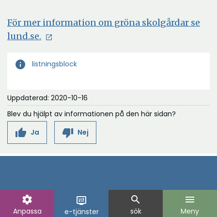
För mer information om gröna skolgårdar se
lund.se.
info
listningsblock
Uppdaterad: 2020-10-16
Blev du hjälpt av informationen på den här sidan?
thumb_up
thumb_down
Ja
Nej
settings
search
menu
display_settings
Anpassa
sök
Meny
e-tjänster