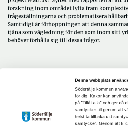
projekt MatLust. Syftet med rapporten är att ut
forskning inom området lyfta fram komplexite
frågeställningarna och problematisera hållbar
Samtidigt är förhoppningen att denna samma
tjäna som vägledning för den som inom sitt y
behöver förhålla sig till dessa frågor.
Denna webbplats använde
Södertälje kommun använde
Rapport
för dig. Kakor kan användas
på ”Tillåt alla” och ger då
Små gröna blad - inomhusodling ur ett hållbarhe
samtycker till genom att vä
helst ta tillbaka ditt samt
Uppdaterad: 2020-10-21
samtycke”. Genom att klic