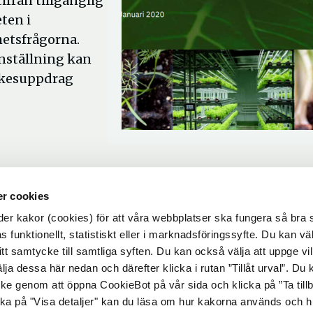
ifrån tillgänglig
ten i
hetsfrågorna.
nställning kan
rkesuppdrag
r cookies
r kakor (cookies) för att våra webbplatser ska fungera så bra 
 funktionellt, statistiskt eller i marknadsföringssyfte. Du kan väl
 ditt samtycke till samtliga syften. Du kan också välja att uppge vi
Ö
tsperspektiv
lja dessa här nedan och därefter klicka i rutan ”Tillåt urval”. Du
p
ycke genom att öppna CookieBot på vår sida och klicka på ”Ta till
p
ka på "Visa detaljer" kan du läsa om hur kakorna används och h