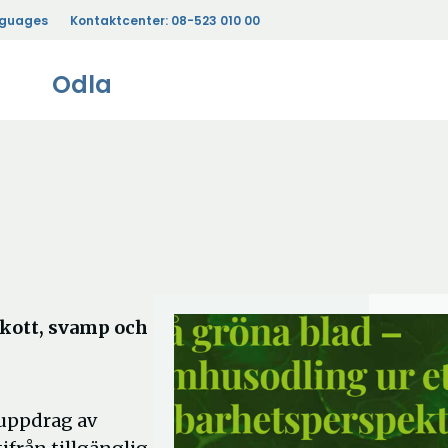
nguages
Kontaktcenter:
08-523 010 00
Odla
skott, svamp och
uppdrag av