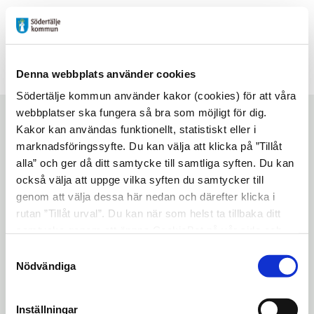
Futurum
Denna webbplats använder cookies
Södertälje kommun använder kakor (cookies) för att våra
Bokslukarna
webbplatser ska fungera så bra som möjligt för dig.
Kakor kan användas funktionellt, statistiskt eller i
marknadsföringssyfte. Du kan välja att klicka på ”Tillåt
alla” och ger då ditt samtycke till samtliga syften. Du kan
Start
/
Aktiviteter
/
Bokslukarna
också välja att uppge vilka syften du samtycker till
genom att välja dessa här nedan och därefter klicka i
Lyssna på sidan
Dela
rutan ”Tillåt urval”. Du kan när som helst ta tillbaka ditt
samtycke genom att öppna CookieBot på vår sida och
En bokcirkel för alla lästokiga i åldern 9–12
klicka på ”Ta tillbaka samtycke”. Genom att klicka på
år.
Samtyckesval
"Visa detaljer" kan du läsa om hur kakorna används och
Nödvändiga
Vi pratar om böcker och läsning, lyssnar på
hur vi och våra leverantörer inhämtar och behandlar
högläsning, pysslar och fikar tillsammans.
personuppgifter.
Inställningar