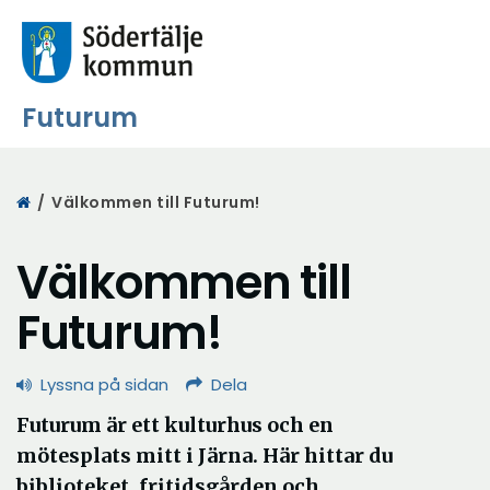
Futurum
Start
/
Välkommen till Futurum!
Välkommen till
Futurum!
Lyssna på sidan
Dela
Futurum är ett kulturhus och en
mötesplats mitt i Järna. Här hittar du
biblioteket, fritidsgården och