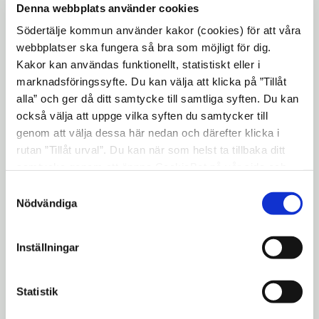
Biblioteket, fritidsgården och kulturskolan
Denna webbplats använder cookies
har egna öppettider.
Södertälje kommun använder kakor (cookies) för att våra
webbplatser ska fungera så bra som möjligt för dig.
Sommartider gäller vecka
Kakor kan användas funktionellt, statistiskt eller i
26-33:
marknadsföringssyfte. Du kan välja att klicka på ”Tillåt
alla” och ger då ditt samtycke till samtliga syften. Du kan
Måndag: 15-19
också välja att uppge vilka syften du samtycker till
genom att välja dessa här nedan och därefter klicka i
Tisdag: 13-17
rutan ”Tillåt urval”. Du kan när som helst ta tillbaka ditt
Onsdag: 15-19
samtycke genom att öppna CookieBot på vår sida och
Torsdag: 13-17
klicka på ”Ta tillbaka samtycke”. Genom att klicka på
Samtyckesval
Fredag: stängt
"Visa detaljer" kan du läsa om hur kakorna används och
Nödvändiga
Lördag: stängt
hur vi och våra leverantörer inhämtar och behandlar
Söndag: stängt
personuppgifter.
Inställningar
Helgdagar stängt.
Fritidsgården har egna öppettider.
Statistik