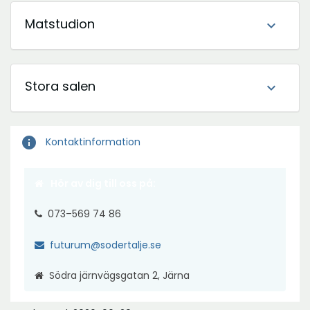
Matstudion
expand_more
Stora salen
expand_more
info
Kontaktinformation
Hör av dig till oss på:
073–569 74 86
futurum@sodertalje.se
Södra järnvägsgatan 2, Järna