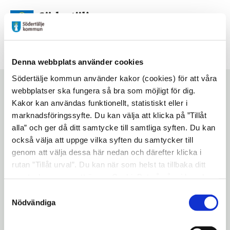
Futurum
Denna webbplats använder cookies
Södertälje kommun använder kakor (cookies) för att våra
Bibblans FILMKLUBB
webbplatser ska fungera så bra som möjligt för dig.
Kakor kan användas funktionellt, statistiskt eller i
6 år+
marknadsföringssyfte. Du kan välja att klicka på ”Tillåt
alla” och ger då ditt samtycke till samtliga syften. Du kan
också välja att uppge vilka syften du samtycker till
Start
/
Aktiviteter
/
Bibblans FILMKLUBB 6 år+
genom att välja dessa här nedan och därefter klicka i
rutan ”Tillåt urval”. Du kan när som helst ta tillbaka ditt
Lyssna på sidan
Dela
samtycke genom att öppna CookieBot på vår sida och
klicka på ”Ta tillbaka samtycke”. Genom att klicka på
Samtyckesval
Kom och mys tillsammans med oss från
"Visa detaljer" kan du läsa om hur kakorna används och
Nödvändiga
biblioteket med morgonbio i pyjamas! Vi
hur vi och våra leverantörer inhämtar och behandlar
tittar på film och äter popcorn. Vilken film
personuppgifter.