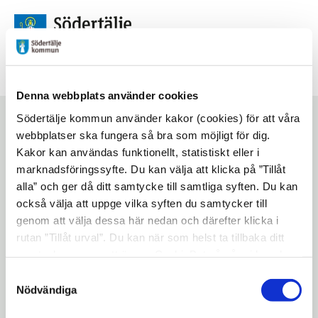
Futurum
Denna webbplats använder cookies
Bibblans filmklubb
Södertälje kommun använder kakor (cookies) för att våra
webbplatser ska fungera så bra som möjligt för dig.
för vuxna
Kakor kan användas funktionellt, statistiskt eller i
marknadsföringssyfte. Du kan välja att klicka på ”Tillåt
alla” och ger då ditt samtycke till samtliga syften. Du kan
också välja att uppge vilka syften du samtycker till
Start
/
Aktiviteter
/
Bibblans filmklubb för vuxna
genom att välja dessa här nedan och därefter klicka i
rutan ”Tillåt urval”. Du kan när som helst ta tillbaka ditt
Lyssna på sidan
Dela
samtycke genom att öppna CookieBot på vår sida och
Kom och tillbringa en trevlig kväll
klicka på ”Ta tillbaka samtycke”. Genom att klicka på
Samtyckesval
tillsammans med oss från biblioteket, med
"Visa detaljer" kan du läsa om hur kakorna används och
Nödvändiga
hur vi och våra leverantörer inhämtar och behandlar
film och popcorn. Filmen är hemlig, men