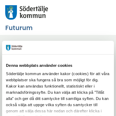
Futurum
Föreläsning "Hur kan
medborgardialoger
rädda demokratin?"
Denna webbplats använder cookies
Södertälje kommun använder kakor (cookies) för att våra
webbplatser ska fungera så bra som möjligt för dig.
Kakor kan användas funktionellt, statistiskt eller i
marknadsföringssyfte. Du kan välja att klicka på ”Tillåt
alla” och ger då ditt samtycke till samtliga syften. Du kan
Start
/
Aktiviteter
också välja att uppge vilka syften du samtycker till
/
Föreläsning "Hur kan medborgardialoger rädda
genom att välja dessa här nedan och därefter klicka i
demokratin?"