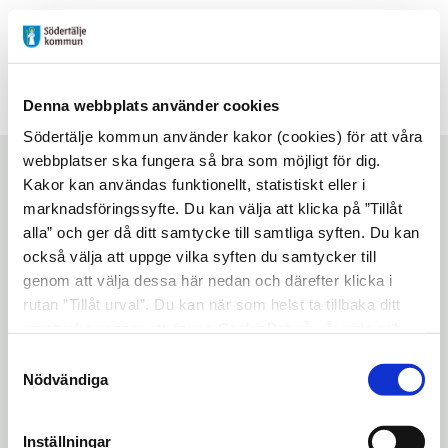
Futurum
Denna webbplats använder cookies
Södertälje kommun använder kakor (cookies) för att våra
Klädbytarvecka
webbplatser ska fungera så bra som möjligt för dig.
Kakor kan användas funktionellt, statistiskt eller i
marknadsföringssyfte. Du kan välja att klicka på ”Tillåt
alla” och ger då ditt samtycke till samtliga syften. Du kan
Start
/
Aktiviteter
/
Klädbytarvecka
också välja att uppge vilka syften du samtycker till
genom att välja dessa här nedan och därefter klicka i
Lyssna på sidan
Dela
rutan ”Tillåt urval”. Du kan när som helst ta tillbaka ditt
samtycke genom att öppna CookieBot på vår sida och
Kom och byt ut dina kläder!
klicka på ”Ta tillbaka samtycke”. Genom att klicka på
Samtyckesval
Lämna in de kläder som du vill byta bort
"Visa detaljer" kan du läsa om hur kakorna används och
Nödvändiga
veckan innan och få biljetter som du kan
hur vi och våra leverantörer inhämtar och behandlar
använda för att ta hem nya kläder under
personuppgifter.
Inställningar