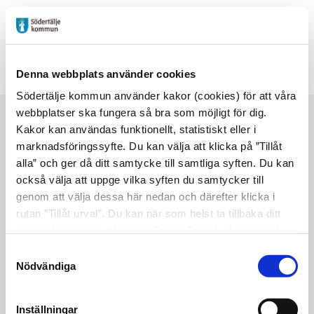
Futurum
Denna webbplats använder cookies
Södertälje kommun använder kakor (cookies) för att våra
Kura skymning
webbplatser ska fungera så bra som möjligt för dig.
Kakor kan användas funktionellt, statistiskt eller i
marknadsföringssyfte. Du kan välja att klicka på ”Tillåt
alla” och ger då ditt samtycke till samtliga syften. Du kan
Start
/
Aktiviteter
/
Kura skymning
också välja att uppge vilka syften du samtycker till
genom att välja dessa här nedan och därefter klicka i
Lyssna på sidan
Dela
rutan ”Tillåt urval”. Du kan när som helst ta tillbaka ditt
samtycke genom att öppna CookieBot på vår sida och
Vi tänder ett ljus i höstmörkret och läser
klicka på ”Ta tillbaka samtycke”. Genom att klicka på
högt tillsammans med hela Norden!
Samtyckesval
"Visa detaljer" kan du läsa om hur kakorna används och
Nödvändiga
Som en del av den Nordiska Litteraturveckan
hur vi och våra leverantörer inhämtar och behandlar
läser vi utvalda delar av boken
Sömnlösa
av
personuppgifter.
Inställningar