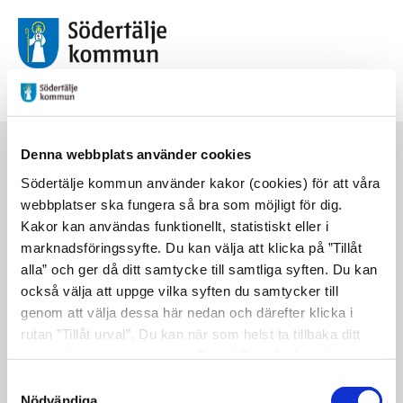
Futurum
Sagoyoga -
Denna webbplats använder cookies
INSTÄLLT PGA
Södertälje kommun använder kakor (cookies) för att våra
webbplatser ska fungera så bra som möjligt för dig.
SJUKDOM
Kakor kan användas funktionellt, statistiskt eller i
marknadsföringssyfte. Du kan välja att klicka på ”Tillåt
alla” och ger då ditt samtycke till samtliga syften. Du kan
också välja att uppge vilka syften du samtycker till
Start
/
Aktiviteter
/
Sagoyoga - INSTÄLLT PGA SJUKDOM
genom att välja dessa här nedan och därefter klicka i
rutan ”Tillåt urval”. Du kan när som helst ta tillbaka ditt
Lyssna på sidan
Dela
samtycke genom att öppna CookieBot på vår sida och
klicka på ”Ta tillbaka samtycke”. Genom att klicka på
Kom och prova på yoga via sagans värld! En
Samtyckesval
"Visa detaljer" kan du läsa om hur kakorna används och
Nödvändiga