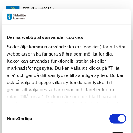
Futurum
Denna webbplats använder cookies
Skaparverkstad
Södertälje kommun använder kakor (cookies) för att våra
webbplatser ska fungera så bra som möjligt för dig.
Kakor kan användas funktionellt, statistiskt eller i
marknadsföringssyfte. Du kan välja att klicka på ”Tillåt
Start
/
Aktiviteter
/
Skaparverkstad
alla” och ger då ditt samtycke till samtliga syften. Du kan
också välja att uppge vilka syften du samtycker till
Lyssna på sidan
Dela
genom att välja dessa här nedan och därefter klicka i
rutan ”Tillåt urval”. Du kan när som helst ta tillbaka ditt
För alla barn och unga som gillar att pyssla
samtycke genom att öppna CookieBot på vår sida och
och skapa. Vi använder olika material och
klicka på ”Ta tillbaka samtycke”. Genom att klicka på
Samtyckesval
har olika teman varje gång.
"Visa detaljer" kan du läsa om hur kakorna används och
Nödvändiga
hur vi och våra leverantörer inhämtar och behandlar
Barn under sju år välkomnas i sällskap av
personuppgifter.