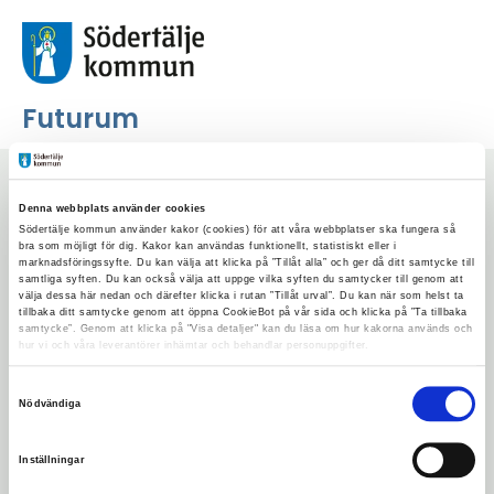
Futurum
Sticklingsbyte
Denna webbplats använder cookies
Södertälje kommun använder kakor (cookies) för att våra webbplatser ska fungera så
bra som möjligt för dig. Kakor kan användas funktionellt, statistiskt eller i
marknadsföringssyfte. Du kan välja att klicka på ”Tillåt alla” och ger då ditt samtycke till
Start
/
Aktiviteter
/
Sticklingsbyte
samtliga syften. Du kan också välja att uppge vilka syften du samtycker till genom att
välja dessa här nedan och därefter klicka i rutan ”Tillåt urval”. Du kan när som helst ta
tillbaka ditt samtycke genom att öppna CookieBot på vår sida och klicka på ”Ta tillbaka
Lyssna på sidan
Dela
samtycke”. Genom att klicka på "Visa detaljer" kan du läsa om hur kakorna används och
hur vi och våra leverantörer inhämtar och behandlar personuppgifter.
Kom så byter vi sticklingar och fröer med
Samtyckesval
varandra!
Nödvändiga
Ta med era sticklingar och byt dem mot nya
Inställningar
spännande växter.