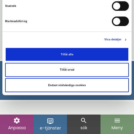
Statistik
Evenemangsinformation
Marknadsföring
Biblioteket
torsdag 9 april 2026
Visa detaljer
13:00 - 17:00
Tillåt alla
Tillåt urval
Endast nödvändiga cookies
settings
search
menu
display_settings
Anpassa
sök
Meny
e-tjänster