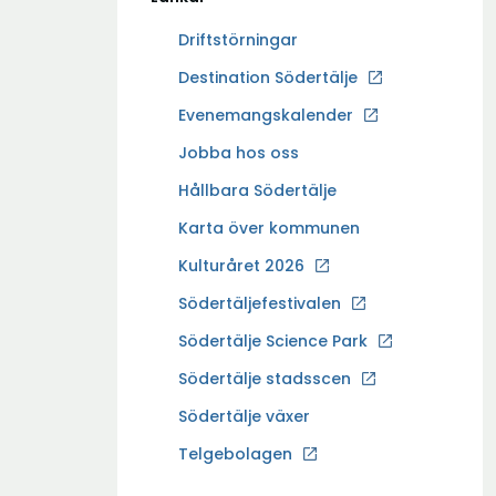
Driftstörningar
Ö
Destination Södertälje
p
Evenemangskalender
p
Ö
Jobba hos oss
n
p
a
Hållbara Södertälje
p
i
Karta över kommunen
n
n
a
Kulturåret 2026
y
i
t
Södertäljefestivalen
n
t
Ö
Södertälje Science Park
y
f
p
t
Södertälje stadsscen
ö
p
t
n
Södertälje växer
n
f
s
a
Ö
Telgebolagen
ö
t
i
p
n
e