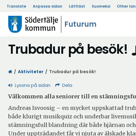
Translate
Anpassa sidan
Lättläst
Suomeksi
Other la
Futurum
Trubadur på besök!
Start
/
Aktiviteter
/
Trubadur på besök!
Lyssna på sidan
Dela
Välkommen alla seniorer till en stämningsfu
Andreas Isvoosig – en mycket uppskattad trub
både klurigt musikquiz och underbar livemus
stämningsfull blandning där både hjärnan och hj
Under uppträdandet får vi njuta av älskade kla