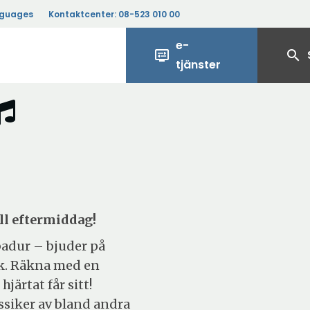
nguages
Kontaktcenter:
08-523 010 00
e-
display_settings
search
tjänster
ll eftermiddag!
adur – bjuder på
ik. Räkna med en
ärtat får sitt!
ssiker av bland andra