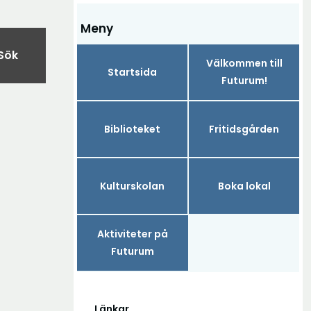
Meny
Sök
Välkommen till
Startsida
Futurum!
Biblioteket
Fritidsgården
Kulturskolan
Boka lokal
Aktiviteter på
Futurum
Länkar