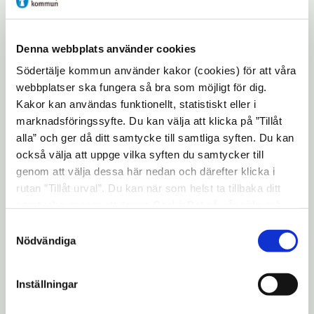
Vi strävar efter att så många som möljigt
ska kunna delta i ensembler inom vår olika
Denna webbplats använder cookies
ämnen, allt ifrån popband,
Södertälje kommun använder kakor (cookies) för att våra
musikaluppsättningar till orkestrar.
webbplatser ska fungera så bra som möjligt för dig.
Kontakta oss för att få veta mer!
Kakor kan användas funktionellt, statistiskt eller i
marknadsföringssyfte. Du kan välja att klicka på ”Tillåt
ÖVRIGA ÄMNEN
alla” och ger då ditt samtycke till samtliga syften. Du kan
också välja att uppge vilka syften du samtycker till
Musik / sång
genom att välja dessa här nedan och därefter klicka i
rutan ”Tillåt urval”. Du kan när som helst ta tillbaka ditt
Konst / konsthantverk
samtycke genom att öppna CookieBot på vår sida och
klicka på ”Ta tillbaka samtycke”. Genom att klicka på
Dans / scen / teater
Samtyckesval
"Visa detaljer" kan du läsa om hur kakorna används och
Nödvändiga
KAPIS
hur vi och våra leverantörer inhämtar och behandlar
personuppgifter.
Inställningar
Uppdaterad: 2025-06-03