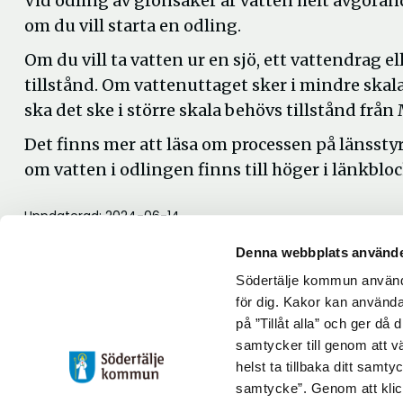
Vid odling av grönsaker är vatten helt avgörande
om du vill starta en odling.
Om du vill ta vatten ur en sjö, ett vattendrag e
tillstånd. Om vattenuttaget sker i mindre skal
ska det ske i större skala behövs tillstånd fr
Det finns mer att läsa om processen på länssty
om vatten i odlingen finns till höger i länkbloc
Uppdaterad: 2024-06-14
Blev du hjälpt av informationen på den här sidan?
Denna webbplats använde
thumb_up
thumb_down
Ja
Nej
Södertälje kommun använde
för dig. Kakor kan användas
på ”Tillåt alla” och ger då
samtycker till genom att vä
helst ta tillbaka ditt samt
samtycke”. Genom att klic