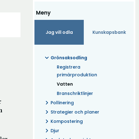
Meny
Jag vill odla
Kunskapsbank
expand_more
Grönsaksodling
Registrera
primärproduktion
(Aktuell)
Vatten
Branschriktlinjer
r
chevron_right
Pollinering
n
chevron_right
Strategier och planer
chevron_right
Kompostering
chevron_right
Djur