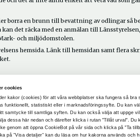
 och det är inte alltid enkelt att veta vad som gäl
ller borra en brunn till bevattning av odlingar så 
a kan det räcka med en anmälan till Länsstyrelse
ån Mark- och miljödomstolen.
relsens hemsida. Länk till hemsidan samt flera skr
ket.
r cookies
r kakor (cookies) för att våra webbplatser ska fungera så bra 
 funktionellt, statistiskt eller i marknadsföringssyfte. Du kan väl
 ditt samtycke till samtliga syften. Du kan också välja att uppge vi
lja dessa här nedan och därefter klicka i rutan ”Tillåt urval”. Du
ycke genom att öppna CookieBot på vår sida och klicka på ”Ta till
ka på "Visa detaljer" kan du läsa om hur kakorna används och h