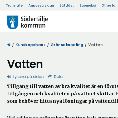
Translate
Anpassa sidan
Lättläst
Suomeksi
Other la
Start
/
Kunskapsbank
/
Grönsaksodling
/
Vatten
Vatten
Lyssna på sidan
Dela
Tillgång till vatten av bra kvalitet är en föru
tillgången och kvaliteten på vattnet skiftar. 
som behöver hitta nya lösningar på vattentil