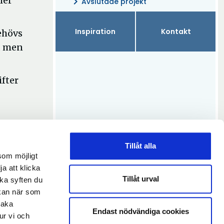
ler
chevron_right
Avslutade projekt
Inspiration
Kontakt
behövs
n, men
ifter
Tillåt alla
som möjligt
ja att klicka
Tillåt urval
lka syften du
 kan när som
baka
Endast nödvändiga cookies
ur vi och